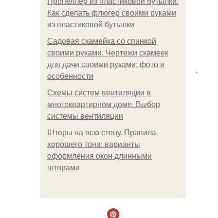
Пропеллер из пластиковой бутылки.
Как сделать флюгер своими руками
из пластиковой бутылки
Садовая скамейка со спинкой
своими руками. Чертежи скамеек
для дачи своими руками: фото и
.
особенности
Схемы систем вентиляции в
многоквартирном доме. Выбор
системы вентиляции
Шторы на всю стену. Правила
хорошего тона: варианты
оформления окон длинными
шторами