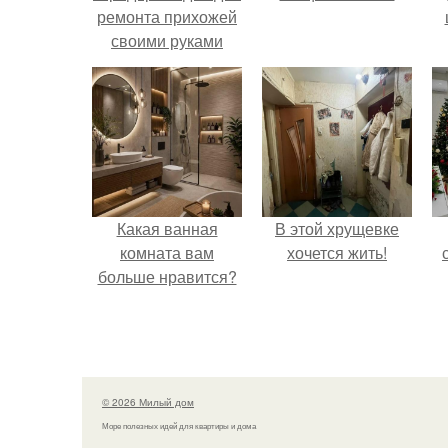
ремонта прихожей
своими руками
Какая ванная
В этой хрущевке
комната вам
хочется жить!
больше нравится?
© 2026 Милый дом
Море полезных идей для квартиры и дома