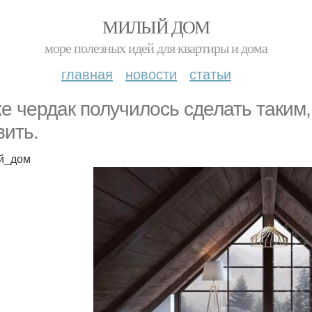
МИЛЫЙ ДОМ
море полезных идей для квартиры и дома
главная
новости
статьи
е чердак получилось сделать таким,
вить.
й_дом