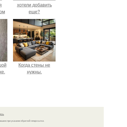
я
хотели добавить
дом
еще?
шой
Когда стены не
ке.
нужны.
язь
решено при указании обратной гиперссылки.