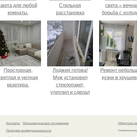
цвета для любой
Стильная
света = вечна
комнаты.
расстановка
борьба с холо
посуды в серванте
или светом.
Просторная,
Лоджия готова!
Ремонт неболь
светлая и уютная
Муж установил
кузни в хрущев
квартира.
стеклопакет,
утеплил и сделал
теплый пол для
комфорта.
Контакты
Пользовательское соглашение
Обратная св
Политика конфидециальности
Копирование раз