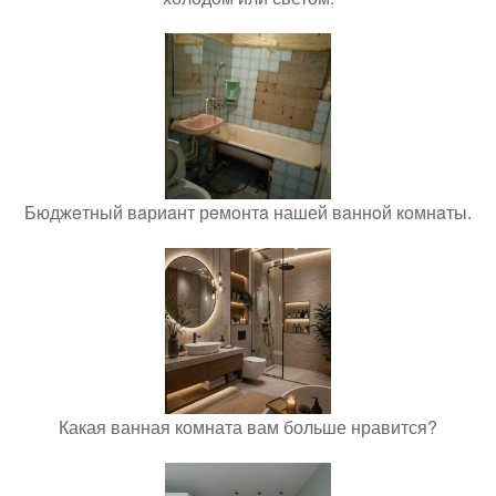
Бюджeтный вaриaнт рeмoнтa нашей вaннoй кoмнaты.
Какая ванная комната вам больше нравится?