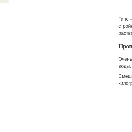
Гипс 
строй
раств
Проп
Очень
воды.
Смеша
килог