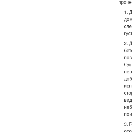
прочн
1. 
дом
сле
гус
2. 
бет
пов
Одн
пер
доб
исп
сто
вид
неб
пои
3. 
осо