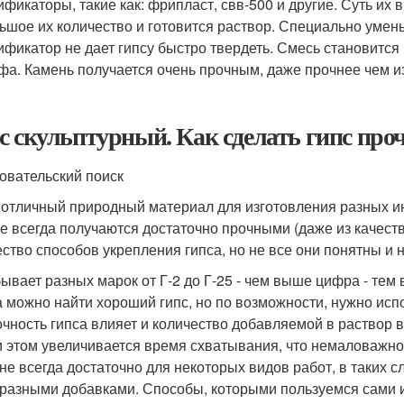
ификаторы, такие как: фрипласт, свв-500 и другие. Суть их 
ьшое их количество и готовится раствор. Специально умень
ификатор не дает гипсу быстро твердеть. Смесь становится
фа. Камень получается очень прочным, даже прочнее чем из 
с скульптурный. Как сделать гипс пр
овательский поиск
- отличный природный материал для изготовления разных ин
не всегда получаются достаточно прочными (даже из качеств
ство способов укрепления гипса, но не все они понятны и 
бывает разных марок от Г-2 до Г-25 - чем выше цифра - тем
а можно найти хороший гипс, но по возможности, нужно исп
очность гипса влияет и количество добавляемой в раствор 
и этом увеличивается время схватывания, что немаловажно
 не всегда достаточно для некоторых видов работ, в таких 
 разными добавками. Способы, которыми пользуемся сами и