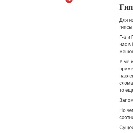
Гип
Для и
гипсы
Г-6 и
нас в 
мешок
У мен
пример
наклеи
слома
то ещ
Запом
Но че
соотн
Сущес