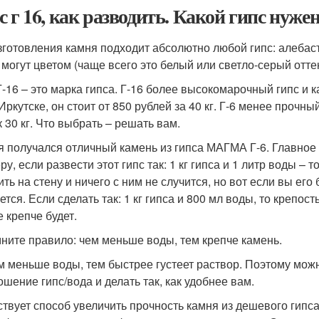
с г 16, как разводить. Какой гипс нуже
зготовления камня подходит абсолютно любой гипс: алебастр,
 могут цветом (чаще всего это белый или светло-серый отте
 Г-16 – это марка гипса. Г-16 более высокомарочный гипс и 
Иркутске, он стоит от 850 рублей за 40 кг. Г-6 менее прочны
 30 кг. Что выбрать – решать вам.
я получался отличный камень из гипса МАГМА Г-6. Главное
у, если развести этот гипс так: 1 кг гипса и 1 литр воды – 
ть на стену и ничего с ним не случится, но вот если вы его 
ется. Если сделать так: 1 кг гипса и 800 мл воды, то крепо
е крепче будет.
ните правило: чем меньше воды, тем крепче камень.
м меньше воды, тем быстрее густеет раствор. Поэтому мож
ошение гипс/вода и делать так, как удобнее вам.
твует способ увеличить прочность камня из дешевого гипс