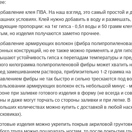
ее:
Добавление клея ПВА. На наш взгляд, это самый простой и 
ашних условиях. Клей нужно добавить в воду и размешать,
дующие пропорции: на 1кг гипса - 0,5л воды и 50 грамм кле
тым, но изделия получаются заметно прочнее.
Добавление армирующих волокон (фибра полипропиленовая
онных конструкций, но ее также можно применять и для ги
ышают устойчивость гипса к перепадам температуры и пр
ого килограмма полипропиленовой фибры может хватить на 
ед замешиванием раствора, приблизительно 1-2 грамма на 
авлением фибры не так быстро и сильно трескаются под во
ользовании армирующих волокон есть небольшой минус - м
роне при заливке готового изделия в форму (не всегда и со
ны и даже могут торчать со стороны заливки и при лепке. 
ольших количествах можно купить с доставкой в любой нас
сковиках).
Готовые изделия можно укрепить покрыв акриловой грунтовк
бого труда можно поцарапать ногтем, то после покрытия гр