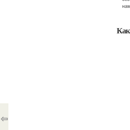
нам
Как
⇦