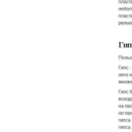
пласт
небол
пласт
релье
Гип
Польз
Гипс 
него 
множе
Гипс 
всегд
на пр
но пр
гипса
гипса