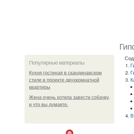
Гип
Сод
Популярные материалы
Г
Г
Кухня гостиная в скандинавском
К
стиле в проекте двухкомнатной
квартиры
Жена очень хотела завести собачку,
и что вы думаете.
В