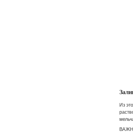
Зали
Из эт
раств
мельч
ВАЖНО