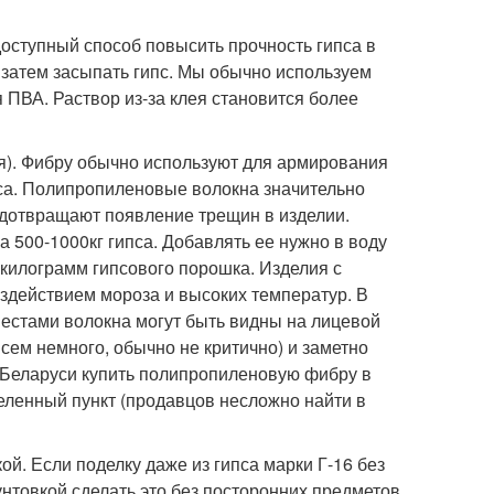
доступный способ повысить прочность гипса в
 затем засыпать гипс. Мы обычно используем
я ПВА. Раствор из-за клея становится более
). Фибру обычно используют для армирования
пса. Полипропиленовые волокна значительно
едотвращают появление трещин в изделии.
500-1000кг гипса. Добавлять ее нужно в воду
килограмм гипсового порошка. Изделия с
здействием мороза и высоких температур. В
естами волокна могут быть видны на лицевой
всем немного, обычно не критично) и заметно
В Беларуси купить полипропиленовую фибру в
еленный пункт (продавцов несложно найти в
ой. Если поделку даже из гипса марки Г-16 без
унтовкой сделать это без посторонних предметов