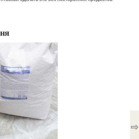
мня
⇨