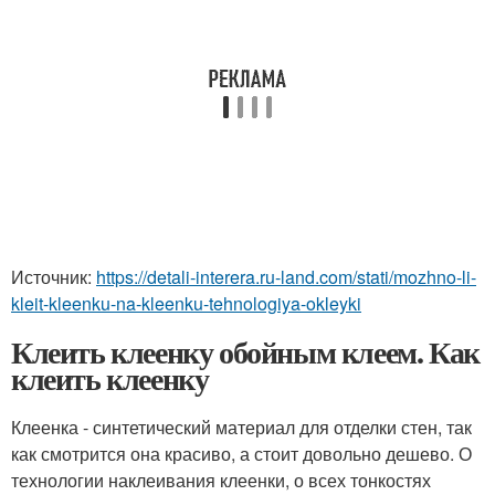
Источник:
https://detali-interera.ru-land.com/stati/mozhno-li-
kleit-kleenku-na-kleenku-tehnologiya-okleyki
Клеить клеенку обойным клеем. Как
клеить клеенку
Клеенка - синтетический материал для отделки стен, так
как смотрится она красиво, а стоит довольно дешево. О
технологии наклеивания клеенки, о всех тонкостях