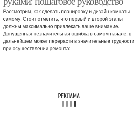
руками: пошаговое руководство
Рассмотрим, как сделать планировку и дизайн комнаты
самому. Стоит отметить, что первый и второй этапы
Штукатурка для
должны максимально привлекать ваше внимание.
Структурная штукатурка
внутренней отделки
Допущенная незначительная ошибка в самом начале, в
дальнейшем может перерасти в значительные трудности
при осуществлении ремонта:
Штукатурка для
Штукатурка на кухне
отделки
Штукатурки для кухни