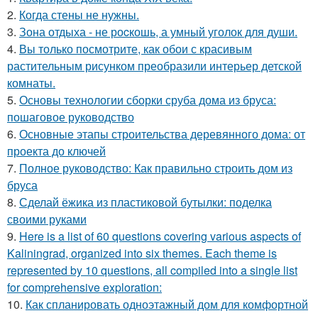
2.
Когда стены не нужны.
3.
Зона отдыха - не роcкошь, а умный уголок для души.
4.
Вы только посмотрите, как обои с красивым
растительным рисунком преобразили интерьер детской
комнаты.
5.
Основы технологии сборки сруба дома из бруса:
пошаговое руководство
6.
Основные этапы строительства деревянного дома: от
проекта до ключей
7.
Полное руководство: Как правильно строить дом из
бруса
8.
Сделай ёжика из пластиковой бутылки: поделка
своими руками
9.
Here is a list of 60 questions covering various aspects of
Kaliningrad, organized into six themes. Each theme is
represented by 10 questions, all compiled into a single list
for comprehensive exploration:
10.
Как спланировать одноэтажный дом для комфортной