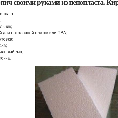
пич своими руками из пенопласта. Кирп
опласт;
;
льник;
й для потолочной плитки или ПВА;
нтовка;
ска;
иловый лак;
точка.