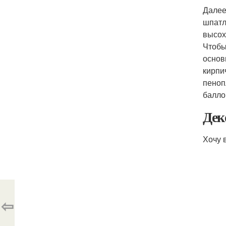
Далее
шпатл
высох
Чтобы
основ
кирпи
пеноп
балло
Дек
Хочу 
⇦