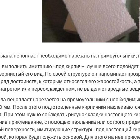
ачала пенопласт необходимо нарезать на прямоугольники,
 выполнить имитацию «под кирпич», лучше всего подойдет
зернистый его вид. По своей структуре он напоминает проз
 ряд достоинств, к которым относятся его жаростойкость, а т
 нагретом или переохлажденном, не выделяет вредные вещ
ла пенопласт нарезается на прямоугольники с необходимы
0 мм. После этого подготовленные кирпичики наклеиваются
и. При этом нужно соблюдать рисунок кладки настоящего кир
чив приклеивание, с помощью паяльника или острого предм
ой поверхности, имитирующие структуры под настоящий ки
ой, которая будет служить основой. Для этого на нее прик