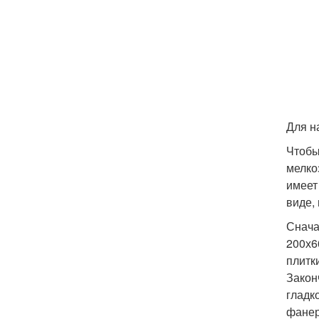
Для н
Чтобы
мелко
имеет
виде,
Снача
200х6
плитк
Закон
гладк
фанер