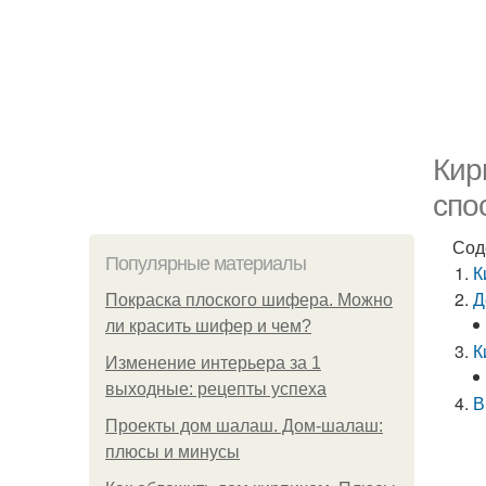
Кир
спо
Сод
Популярные материалы
К
Д
Покраска плоского шифера. Можно
ли красить шифер и чем?
К
Изменение интерьера за 1
выходные: рецепты успеха
В
Проекты дом шалаш. Дом-шалаш:
плюсы и минусы