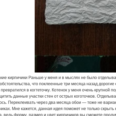
акие кирпичики Раньше у меня и в мыслях не было отделыв
 обстоятельства, что поклеенные три месяца назад дорогие
 превратился в когтеточку. Котенок у меня очень крупной 
щитить данные участки стен от острых коготочков. Отделыва
ось. Переклеивать через два месяца обои — тоже не вариа
чиках. Мне кажется, данная идея поможет не только скрыть 
а, ведь форму, размер и цвет кирпичиков вы сможете проду