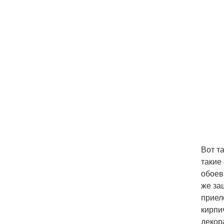
Вот т
такие
обоев
же за
приел
кирпи
декор