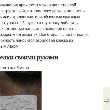
повышения прочности можно нанести слой
я грунтовкой, которая тоже должна полностью
ть или акриловыми, или обычными красками.
 натуральный, нужно в грунтовку добавить
охнет, кистью наносится основной цвет на
азоры «под цемент». Вся стена, выполненная из
ерхность наносится акриловая краска из
вым лаком.
делки своими руками
стого алебастра.
⇨