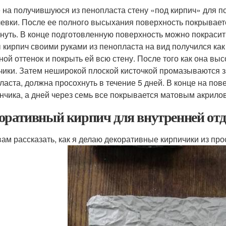
 на получившуюся из пенопласта стену «под кирпич» для 
евки. После ее полного высыхания поверхность покрываетс
нуть. В конце подготовленную поверхность можно покраси
 кирпич своими руками из пенопласта на вид получился как
ной оттенок и покрыть ей всю стену. После того как она выс
чики. Затем неширокой плоской кисточкой промазываются з
ласта, должна просохнуть в течение 5 дней. В конце на пов
нчика, а дней через семь все покрывается матовым акрило
оративный кирпич для внутренней от
вам рассказать, как я делаю декоративные кирпичики из про