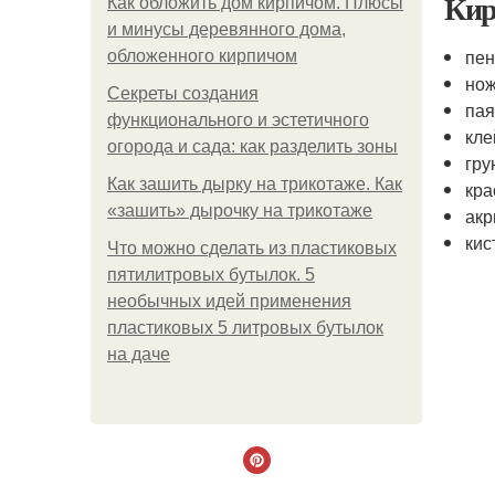
Кир
Как обложить дом кирпичом. Плюсы
и минусы деревянного дома,
пен
обложенного кирпичом
нож
Секреты создания
пая
функционального и эстетичного
кле
огорода и сада: как разделить зоны
гру
Как зашить дырку на трикотаже. Как
кра
«зашить» дырочку на трикотаже
акр
кис
Что можно сделать из пластиковых
пятилитровых бутылок. 5
необычных идей применения
пластиковых 5 литровых бутылок
на даче