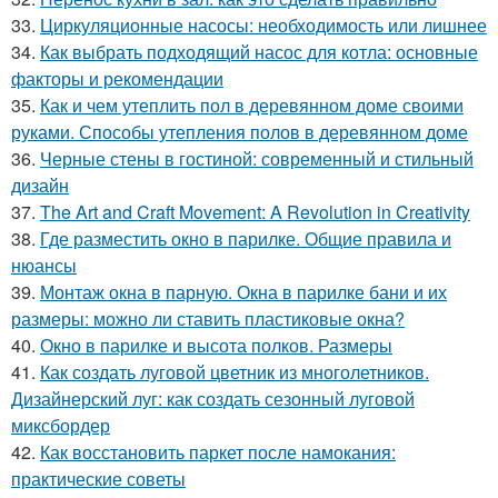
33.
Циркуляционные насосы: необходимость или лишнее
34.
Как выбрать подходящий насос для котла: основные
факторы и рекомендации
35.
Как и чем утеплить пол в деревянном доме своими
руками. Способы утепления полов в деревянном доме
36.
Черные стены в гостиной: современный и стильный
дизайн
37.
The Art and Craft Movement: A Revolution in Creativity
38.
Где разместить окно в парилке. Общие правила и
нюансы
39.
Монтаж окна в парную. Окна в парилке бани и их
размеры: можно ли ставить пластиковые окна?
40.
Окно в парилке и высота полков. Размеры
41.
Как создать луговой цветник из многолетников.
Дизайнерский луг: как создать сезонный луговой
миксбордер
42.
Как восстановить паркет после намокания:
практические советы