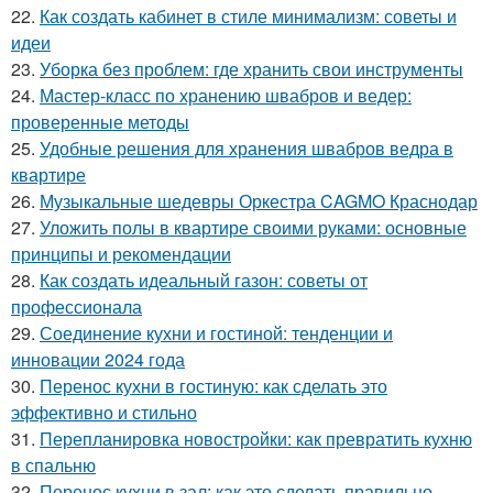
22.
Как создать кабинет в стиле минимализм: советы и
идеи
23.
Уборка без проблем: где хранить свои инструменты
24.
Мастер-класс по хранению швабров и ведер:
проверенные методы
25.
Удобные решения для хранения швабров ведра в
квартире
26.
Музыкальные шедевры Оркестра CAGMO Краснодар
27.
Уложить полы в квартире своими руками: основные
принципы и рекомендации
28.
Как создать идеальный газон: советы от
профессионала
29.
Соединение кухни и гостиной: тенденции и
инновации 2024 года
30.
Перенос кухни в гостиную: как сделать это
эффективно и стильно
31.
Перепланировка новостройки: как превратить кухню
в спальню
32.
Перенос кухни в зал: как это сделать правильно