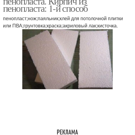
пенопласта. Кирпич из
пенопласта: 1-й способ
пенопласт;нож;паяльник;клей для потолочной плитки
или ПВА;грунтовка;краска;акриловый лак;кисточка.