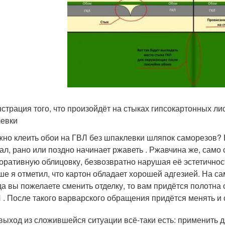
страция того, что произойдёт на стыках гипсокартонных лис
евки
но клеить обои на ГВЛ без шпаклевки шляпок саморезов? Е
ал, рано или поздно начинает ржаветь . Ржавчина же, само 
оративную облицовку, безвозвратно нарушая её эстетичнос
е я отметил, что картон обладает хорошей адгезией. На с
да вы пожелаете сменить отделку, то вам придётся полотн
 . После такого варварского обращения придётся менять и
выход из сложившейся ситуации всё-таки есть: применить 