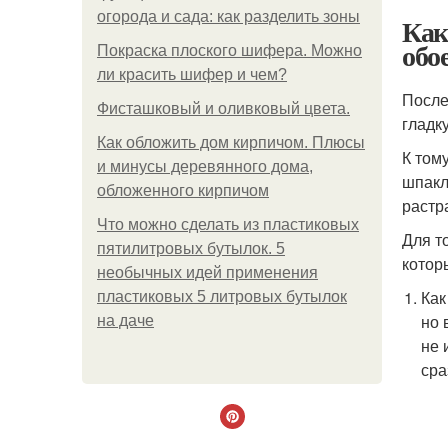
огорода и сада: как разделить зоны
Как
обо
Покраска плоского шифера. Можно
ли красить шифер и чем?
После
Фисташковый и оливковый цвета.
гладк
Как обложить дом кирпичом. Плюсы
К том
и минусы деревянного дома,
шпакл
обложенного кирпичом
растр
Что можно сделать из пластиковых
Для т
пятилитровых бутылок. 5
котор
необычных идей применения
Как
пластиковых 5 литровых бутылок
но 
на даче
не 
сра