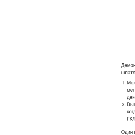
Демон
шпатл
Мож
мет
дек
Выш
ког
ГКЛ
Один 