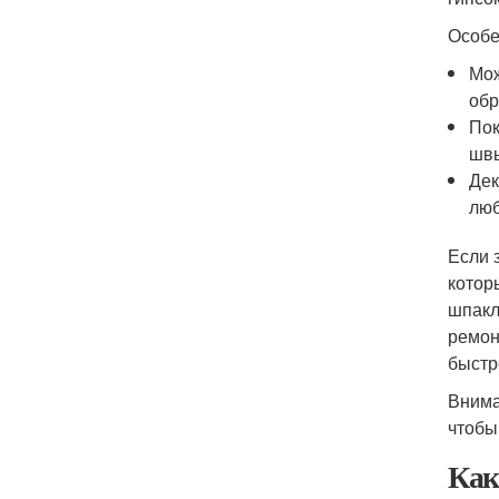
Особе
Мож
обр
Пок
швы
Дек
люб
Если 
котор
шпакл
ремон
быстр
Внима
чтобы
Как