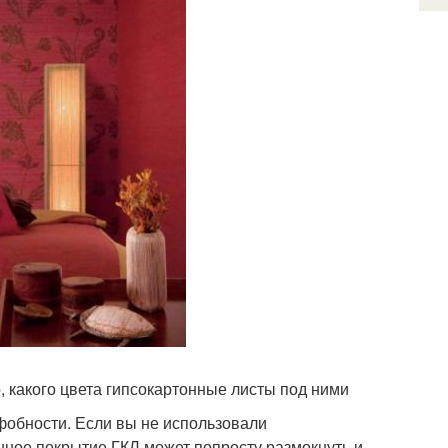
 какого цвета гипсокартонные листы под ними
офобности. Если вы не использовали
онное покрытие ГКЛ может попросту размокнуть и