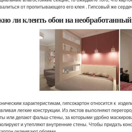
валиться от пропитывающего его клея . Гипсовый же сердеч
но ли клеить обои на необработанный
хническим характеристикам, гипсокартон относится к издел
авливая легкие конструкции. Из листов выполняют перегор
ты или делают фальш-стены, за которыми удобно маскиров
золируют и утепляют внутренние стены. Чтобы придать кон
картон оклеивают обоями.