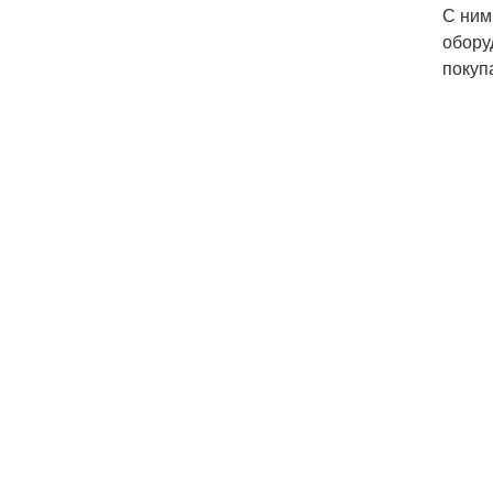
С ним
обору
покуп