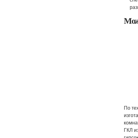
раз
Мож
По те
изгот
комна
ГКЛ и
гипсо