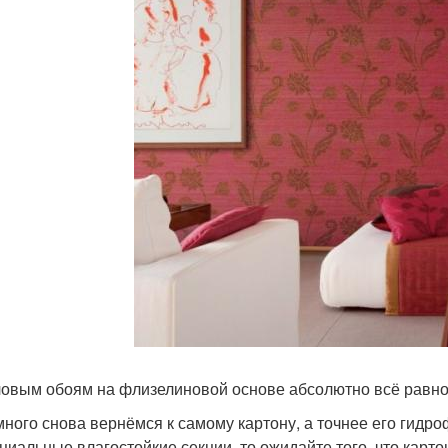
овым обоям на флизелиновой основе абсолютно всё равно,
ного снова вернёмся к самому картону, а точнее его гидр
циальные влагостойкие секции, то ожидайте того, что карт