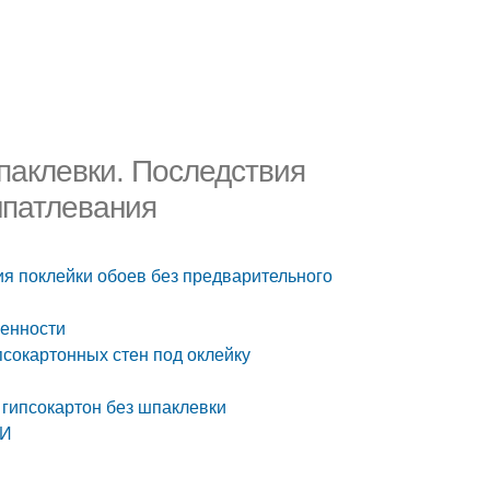
шпаклевки. Последствия
шпатлевания
ия поклейки обоев без предварительного
бенности
псокартонных стен под оклейку
а гипсокартон без шпаклевки
ОИ