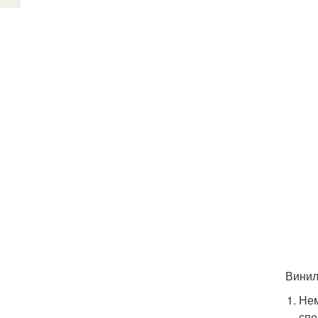
Винил
Нем
спе