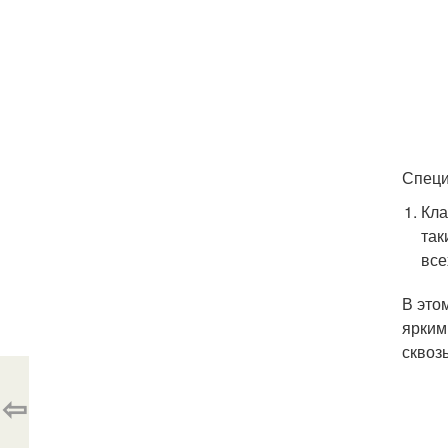
Специ
Кла
так
все
В это
ярким
сквоз
⇦