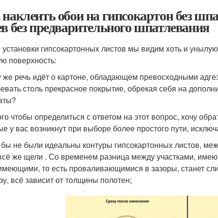
 наклеить обои на гипсокартон без шп
ев без предварительного шпатлевания
 установки гипсокартонных листов мы видим хоть и унылую
ую поверхность:
у же речь идёт о картоне, обладающем превосходными адге
евать столь прекрасное покрытие, обрекая себя на допол
аты?
ого чтобы определиться с ответом на этот вопрос, хочу об
ые у вас возникнут при выборе более простого пути, искл
 бы не были идеальны контуры гипсокартонных листов, меж
всё же щели . Со временем разница между участками, имею
имеющими, то есть проваливающимися в зазоры, станет сли
зу, всё зависит от толщины полотен;