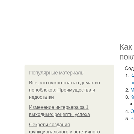
Как
пок
Сод
Популярные материалы
К
ш
Все, что нужно знать о домах из
М
пеноблоков: Преимущества и
К
недостатки
Изменение интерьера за 1
О
выходные: рецепты успеха
В
Секреты создания
функционального и эстетичного