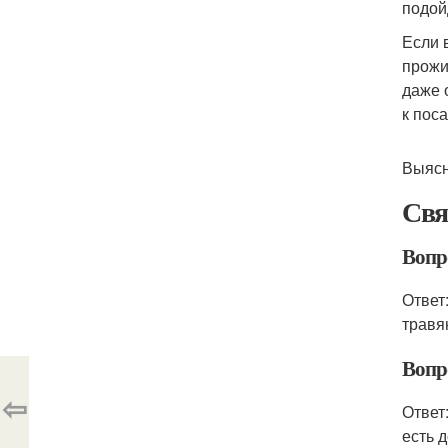
подой
Если 
прожи
даже 
к поса
Выясн
Свя
Вопр
Ответ
травя
Вопро
⇦
Ответ
есть 