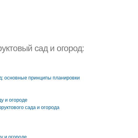
уктовый сад и огород:
од: основные принципы планировки
у и огороде
руктового сада и огорода
у и огороде