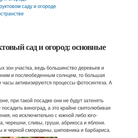
руктовом саду и огороде
остранстве
товый сад и огород: основные
х зон участка, ведь большинство деревьев и
енним и послеобеденным солнцем, то большая
ие часы активизируются процессы фотосинтеза. А
е, при такой посадке они не будут затенять
 посадить виноград, а это крайне светолюбивая
дения, но исключительно с южной либо юго-
, черешни, сливы, груши, абрикоса и яблони.
 и черной смородины, шиповника и барбариса.