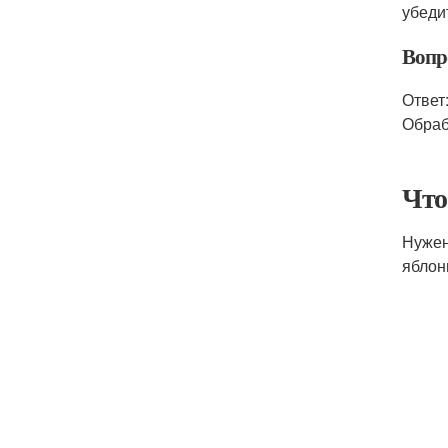
убеди
Вопро
Ответ
Обраб
Что
Нужен
яблон