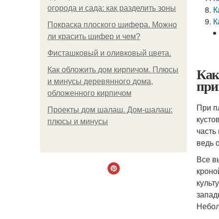
огорода и сада: как разделить зоны
К
К
Покраска плоского шифера. Можно
ли красить шифер и чем?
Фисташковый и оливковый цвета.
Как
Как обложить дом кирпичом. Плюсы
при
и минусы деревянного дома,
обложенного кирпичом
При п
Проекты дом шалаш. Дом-шалаш:
кусто
плюсы и минусы
часть
ведь 
Все в
кроно
культ
запад
Небол