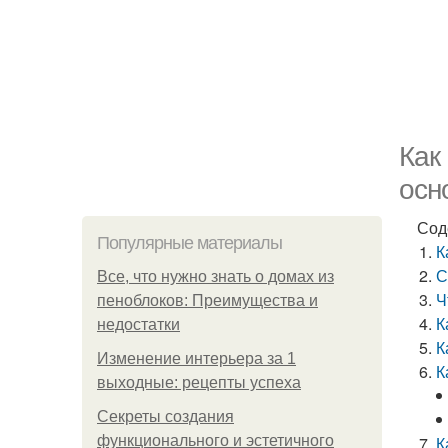
Как
осн
Сод
Популярные материалы
К
С
Все, что нужно знать о домах из
Ч
пеноблоков: Преимущества и
К
недостатки
К
Изменение интерьера за 1
К
выходные: рецепты успеха
Секреты создания
функционального и эстетичного
К