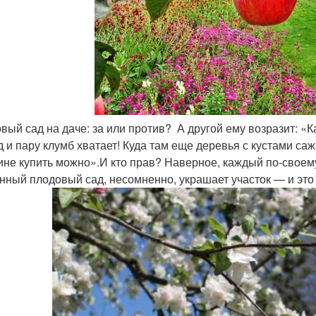
вый сад на даче: за или против? А другой ему возразит: «
д и пару клумб хватает! Куда там еще деревья с кустами саж
ине купить можно».И кто прав? Наверное, каждый по-свое
нный плодовый сад, несомненно, украшает участок — и это