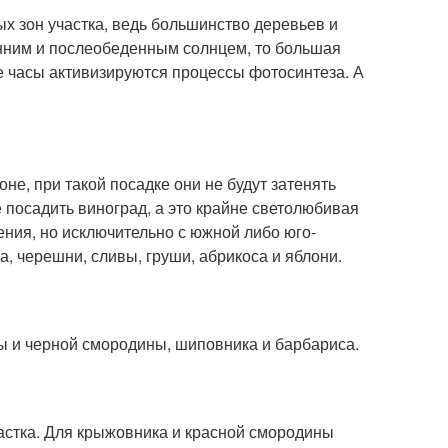
х зон участка, ведь большинство деревьев и
енним и послеобеденным солнцем, то большая
ие часы активизируются процессы фотосинтеза. А
е, при такой посадке они не будут затенять
 посадить виноград, а это крайне светолюбивая
дения, но исключительно с южной либо юго-
, черешни, сливы, груши, абрикоса и яблони.
 и черной смородины, шиповника и барбариса.
стка. Для крыжовника и красной смородины