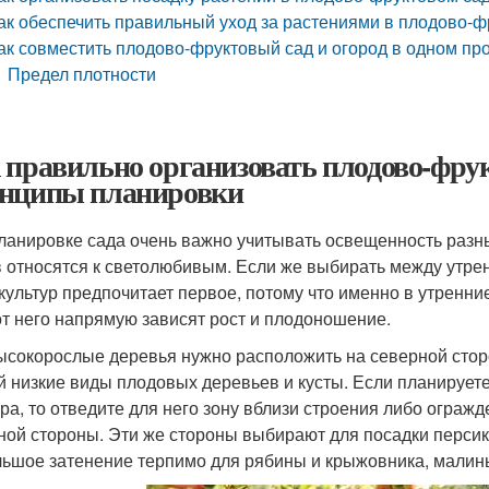
ак обеспечить правильный уход за растениями в плодово-ф
ак совместить плодово-фруктовый сад и огород в одном пр
Предел плотности
 правильно организовать плодово-фрук
нципы планировки
ланировке сада очень важно учитывать освещенность разны
в относятся к светолюбивым. Если же выбирать между утр
 культур предпочитает первое, потому что именно в утренн
от него напрямую зависят рост и плодоношение.
ысокорослые деревья нужно расположить на северной сторон
й низкие виды плодовых деревьев и кусты. Если планируете
ура, то отведите для него зону вблизи строения либо ограж
ной стороны. Эти же стороны выбирают для посадки персика
ьшое затенение терпимо для рябины и крыжовника, малины