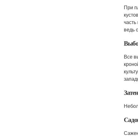
При п
кусто
часть
ведь 
Выбо
Все в
кроно
культ
запад
Зате
Небол
Садо
Сажен