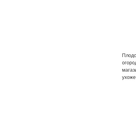
Плодо
огоро
магаз
ухоже