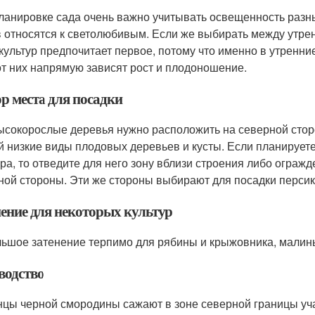
ланировке сада очень важно учитывать освещенность разны
в относятся к светолюбивым. Если же выбирать между утр
 культур предпочитает первое, потому что именно в утренн
от них напрямую зависят рост и плодоношение.
р места для посадки
ысокорослые деревья нужно расположить на северной сторон
й низкие виды плодовых деревьев и кусты. Если планируете
ура, то отведите для него зону вблизи строения либо ограж
ной стороны. Эти же стороны выбирают для посадки персика
нение для некоторых культур
ьшое затенение терпимо для рябины и крыжовника, малины
водство
цы черной смородины сажают в зоне северной границы уча