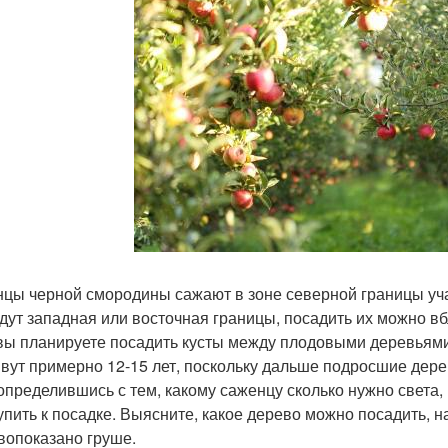
цы черной смородины сажают в зоне северной границы уча
дут западная или восточная границы, посадить их можно в
вы планируете посадить кусты между плодовыми деревьями,
вут примерно 12-15 лет, поскольку дальше подросшие дере
определившись с тем, какому саженцу сколько нужно света, 
упить к посадке. Выясните, какое дерево можно посадить, н
вопоказано груше.