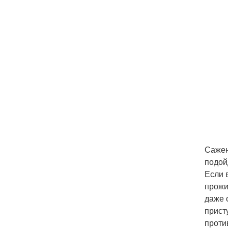
Сажен
подой
Если 
прожи
даже 
прист
проти