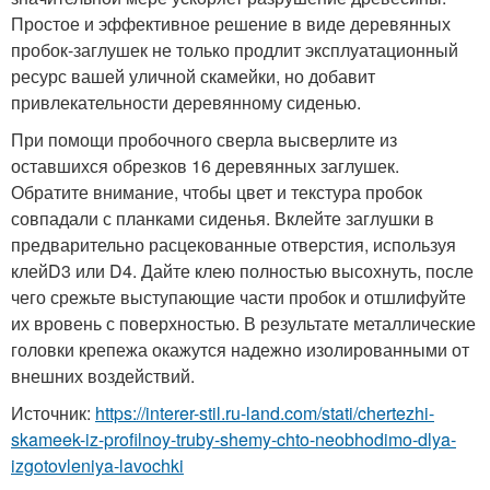
Простое и эффективное решение в виде деревянных
пробок-заглушек не только продлит эксплуатационный
ресурс вашей уличной скамейки, но добавит
привлекательности деревянному сиденью.
При помощи пробочного сверла высверлите из
оставшихся обрезков 16 деревянных заглушек.
Обратите внимание, чтобы цвет и текстура пробок
совпадали с планками сиденья. Вклейте заглушки в
предварительно расцекованные отверстия, используя
клейD3 или D4. Дайте клею полностью высохнуть, после
чего срежьте выступающие части пробок и отшлифуйте
их вровень с поверхностью. В результате металлические
головки крепежа окажутся надежно изолированными от
внешних воздействий.
Источник:
https://interer-stil.ru-land.com/stati/chertezhi-
skameek-iz-profilnoy-truby-shemy-chto-neobhodimo-dlya-
izgotovleniya-lavochki