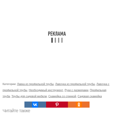
Категории:
Лавка из профильной трубы
,
Лавочка из профильной трубы
,
Лавочка с
профильной трубы
,
Необходимый инструмент
,
Руки с размерами
,
Профильная
труба
,
Трубы для садовой мебели
,
Скамейка со спинкой
,
Садовая скамейка
Читайте также