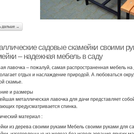
ь дальше →
аллические садовые скамейки своими ру
мейки – надежная мебель в саду
ая лавочка – пожалуй, самая распространенная мебель на д
олагает отдых и наслаждение природой. А любоваться окру
ой скамье.
ние и размеры
ейшая металлическая лавочка для дачи представляет собо
ающих предусматривается спинка.
ический материал :
йки из дерева своими руками Мебель своими руками для с
йки, изготовленные из железа без использования других ма