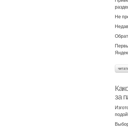
разде
Не пр
Недав
Обрат
Первы
Яндек
читат
Как
за 
Изгот
подой
Выбор