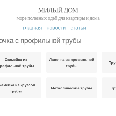
МИЛЫЙ ДОМ
море полезных идей для квартиры и дома
главная
новости
статьи
очка с профильной трубы
Скамейка из
Лавочка из профильной
Тру
профильной трубы
трубы
камейка из круглой
Металлические трубы
Тр
трубы
вка из профильной
Мебель из профильной
Пр