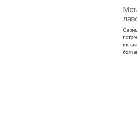
Мет
лаво
Своим
потре
их ка
болта