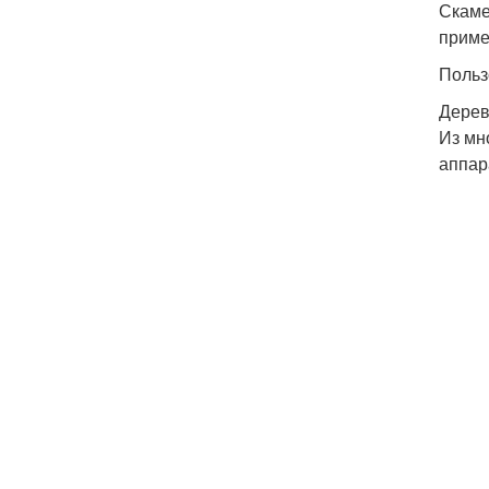
Скаме
приме
Польз
Дерев
Из мн
аппар