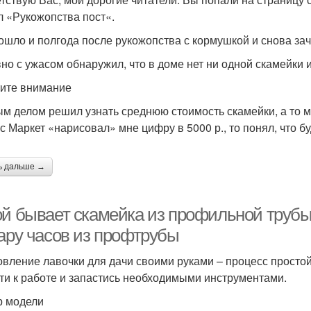
л «Рукожопства пост«.
ошло и полгода после рукожопства с кормушкой и снова зач
но с ужасом обнаружил, что в доме нет ни одной скамейки 
ите внимание
м делом решил узнать среднюю стоимость скамейки, а то мо
с Маркет «нарисовал» мне цифру в 5000 р., то понял, что б
ь дальше →
ой бывает скамейка из профильной трубы.
пару часов из профтрубы
овление лавочки для дачи своими руками – процесс простой
ти к работе и запастись необходимыми инструментами.
 модели