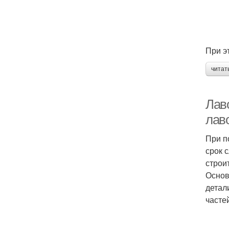
При э
читат
Лав
лав
При п
срок 
строи
Основ
детал
часте