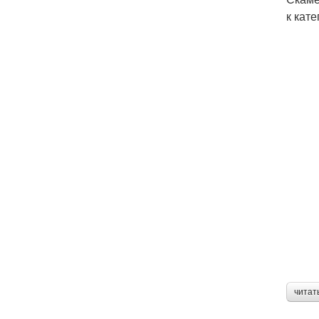
к кат
читат