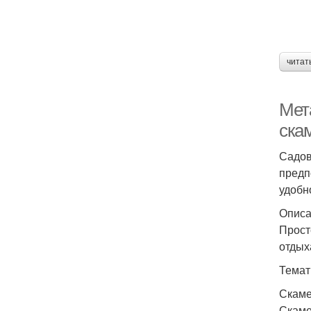
читат
Мет
ска
Садов
предп
удобн
Описа
Прост
отдых
Темат
Скаме
Скаме