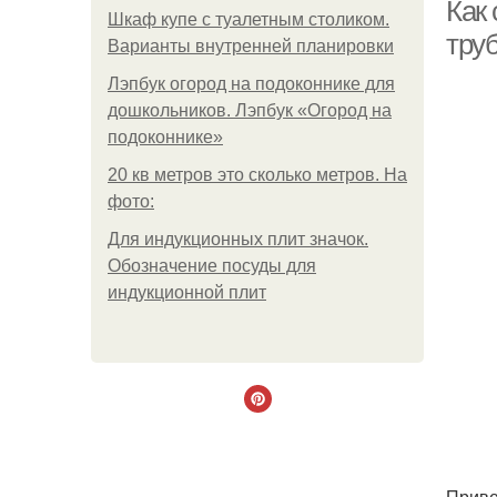
Как
Шкаф купе с туалетным столиком.
тру
Варианты внутренней планировки
Лэпбук огород на подоконнике для
Л
дошкольников. Лэпбук «Огород на
подоконнике»
20 кв метров это сколько метров. На
фото:
Л
Для индукционных плит значок.
Обозначение посуды для
индукционной плит
Приве