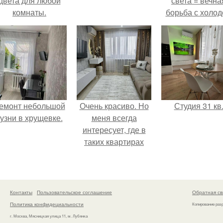
цвета для любой
света = вечна
комнаты.
борьба с холо
или светом.
емонт небольшой
Очень красиво. Но
Студия 31 кв
кузни в хрущевке.
меня всегда
интересует, где в
таких квартирах
хранится куча
барахла.
Контакты
Пользовательское соглашение
Обратная св
Политика конфидециальности
Копирование раз
г. Москва, Мясницкая улица 11, м. Лубянка