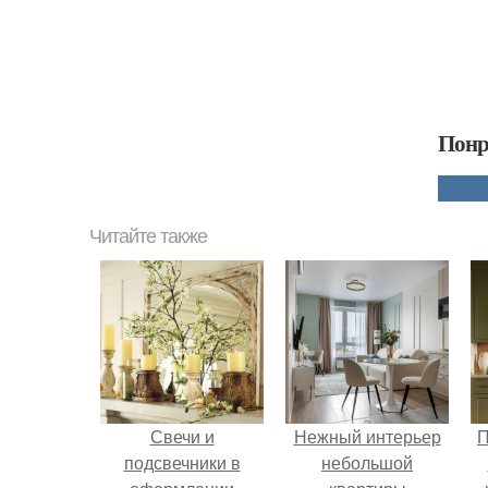
Понр
Читайте также
Свечи и
Нежный интерьер
П
подсвечники в
небольшой