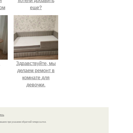
я
хотели добавить
дом
еще?
.
Здравствуйте, мы
делаем ремонт в
комнате для
девочки.
язь
решено при указании обратной гиперссылки.