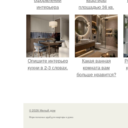
оформлении
квартиры
интерьера
площадью 36 кв.
Опишите интерьер
Какая ванная
Р
кухни в 2-3 словах.
комната вам
больше нравится?
© 2026 Милый дом
Море полезных идей для квартиры и дома