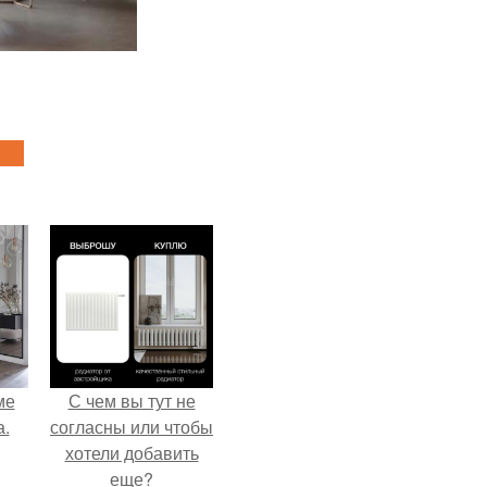
ме
С чем вы тут не
а.
согласны или чтобы
хотели добавить
еще?