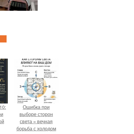
10:
Ошибка при
ри
выборе сторон
ой
света = вечная
борьба с холодом