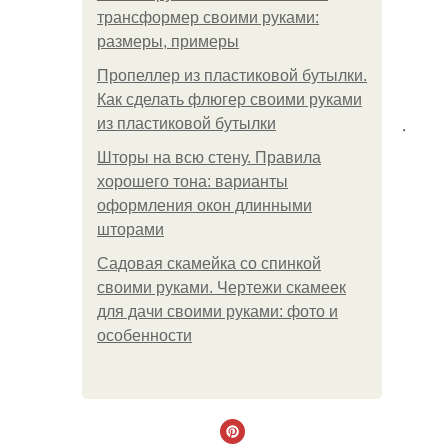
трансформер своими руками:
размеры, примеры
Пропеллер из пластиковой бутылки.
Как сделать флюгер своими руками
.
из пластиковой бутылки
Шторы на всю стену. Правила
хорошего тона: варианты
оформления окон длинными
шторами
Садовая скамейка со спинкой
своими руками. Чертежи скамеек
для дачи своими руками: фото и
особенности