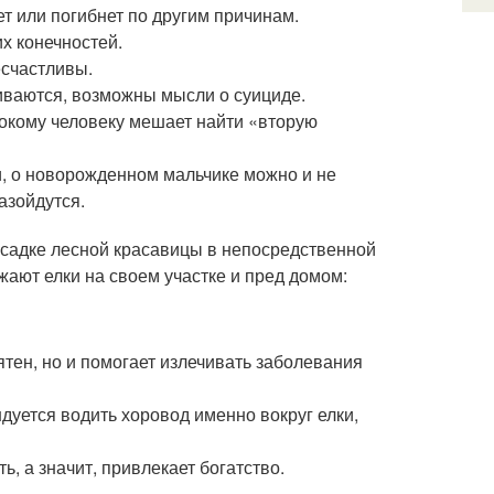
ет или погибнет по другим причинам.
их конечностей.
есчастливы.
пиваются, возможны мысли о суициде.
нокому человеку мешает найти «вторую
и, о новорожденном мальчике можно и не
разойдутся.
осадке лесной красавицы в непосредственной
жают елки на своем участке и пред домом:
ятен, но и помогает излечивать заболевания
дуется водить хоровод именно вокруг елки,
 а значит, привлекает богатство.