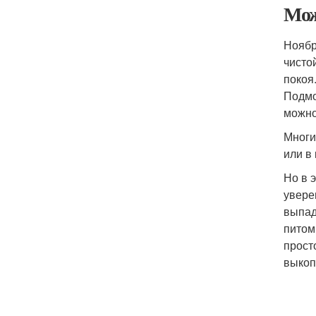
Мож
Ноябр
чисто
покоя
Подмо
можно
Многи
или в
Но в 
увере
выпад
питом
прост
выкоп