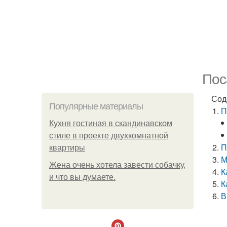
Пос
Сод
Популярные материалы
П
Кухня гостиная в скандинавском
стиле в проекте двухкомнатной
П
квартиры
М
Жена очень хотела завести собачку,
К
и что вы думаете.
К
В