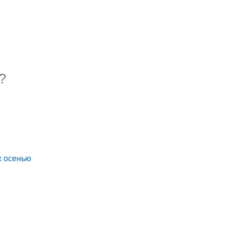
?
х осенью