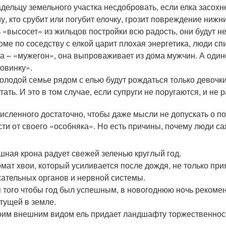
дельцу земельного участка несдобровать, если елка засохн
у, кто срубит или погубит елочку, грозит повреждение нижн
 «высосет» из жильцов постройки всю радость, они будут н
оме по соседству с елкой царит плохая энергетика, люди с
а – «мужегон», она выпроваживает из дома мужчин. А оди
овинку».
олодой семье рядом с елью будут рождаться только девочк
тать. И это в том случае, если супруги не поругаются, и не 
исленного достаточно, чтобы даже мысли не допускать о п
сти от своего «особняка». Но есть причины, почему люди са
ная крона радует свежей зеленью круглый год.
мат хвои, который усиливается после дождя, не только при
ательных органов и нервной системы.
 того чтобы год был успешным, в новогоднюю ночь рекомен
тущей в земле.
им внешним видом ель придает ландшафту торжественность,