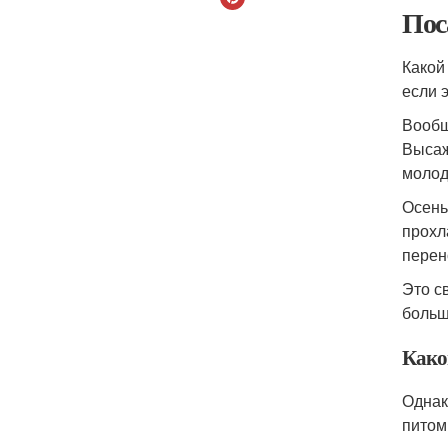
Пос
Какой
если 
Вообщ
Высаж
молод
Осень
прохл
перен
Это с
больш
Како
Однак
питом