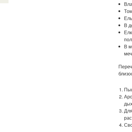
Вла
Том
Ель
В д
Елк
пол
В м
меч
Переч
близо
Пыш
Аро
дых
Для
рас
Сво