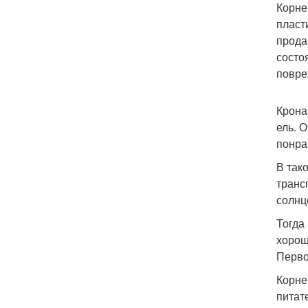
Корне
пласт
прода
состо
повре
Крона
ель. 
понра
В так
транс
солнц
Тогда
хорош
Перво
Корне
питат