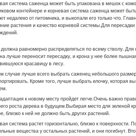
вая система саженца может быть упакована в мешок с ком
иковом контейнере и корневая система саженца может быть 
ют недалеко от питомника, и выкопали его только что. Главн
яние растения и качество корневой системы.Для пересадки 
ждений.
 должна равномерно распределяться по всему стволу. Для 
Она лучше переносит пересадку, и крона у нее более пышна
вившуюся красавицу в лесу.
ом случае лучше всего выбрать саженец небольшого размера
портировать. Кроме того, лучше выбрать елочку, которая 
ем.
 адаптация к новому месту пройдет легче.Очень важно пра
его роста дерева в будущем.Выбирая место для зеленой к
е, близко к ней не должно быть других растений.
вая система растет горизонтально, близко к поверхности. П
ельные вещества у остальных растений, и они погибнут. Вто