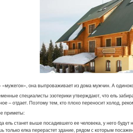
– «мужегон», она выпроваживает из дома мужчин. А одинок
менные специалисты эзотерики утверждают, что ель забирае
ное – отдает. Поэтому тем, кто плохо переносит холод, реко
е приметы:
да ель станет выше посадившего ее человека, у него будут 
ь только елка перерастет здание, рядом с которым посаже