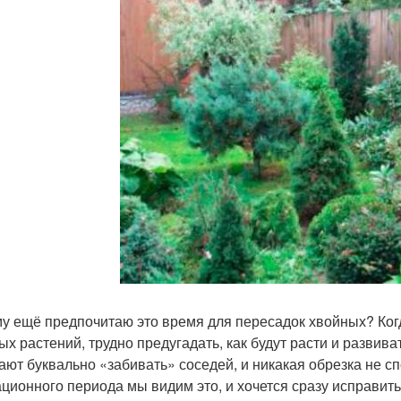
у ещё предпочитаю это время для пересадок хвойных? Ког
ых растений, трудно предугадать, как будут расти и развива
ают буквально «забивать» соседей, и никакая обрезка не с
ационного периода мы видим это, и хочется сразу исправить