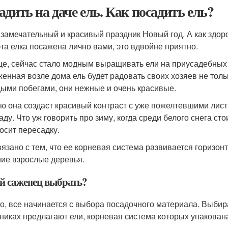
адить на даче ель. Как посадить ель?
 замечательный и красивый праздник Новый год. А как здоро
эта елка посажена лично вами, это вдвойне приятно.
е, сейчас стало модным выращивать ели на приусадебных у
енная возле дома ель будет радовать своих хозяев не тол
ыми побегами, они нежные и очень красивые.
ю она создаст красивый контраст с уже пожелтевшими лис
аду. Что уж говорить про зиму, когда среди белого снега с
осит пересадку.
вязано с тем, что ее корневая система развивается горизо
ие взрослые деревья.
й саженец выбрать?
о, все начинается с выбора посадочного материала. Выбир
никах предлагают ели, корневая система которых упакован