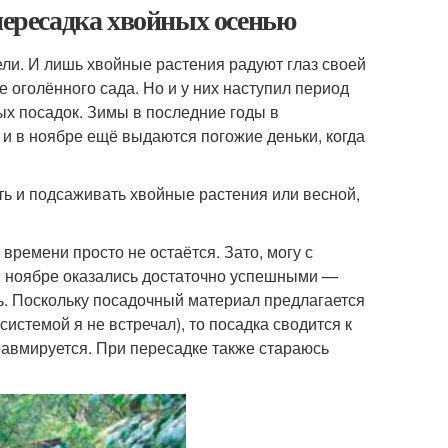
пересадка хвойных осенью
ели. И лишь хвойные растения радуют глаз своей
 оголённого сада. Но и у них наступил период
ых посадок. Зимы в последние годы в
 и в ноябре ещё выдаются погожие деньки, когда
ь и подсаживать хвойные растения или весной,
 времени просто не остаётся. Зато, могу с
 в ноябре оказались достаточно успешными —
ь. Поскольку посадочный материал предлагается
истемой я не встречал), то посадка сводится к
равмируется. При пересадке также стараюсь