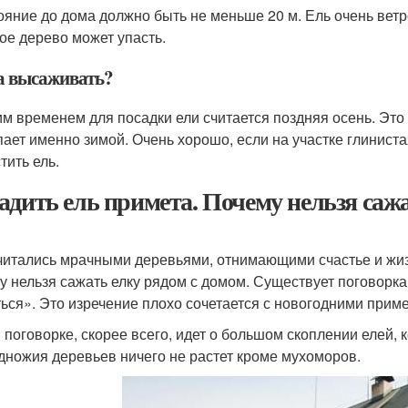
ояние до дома должно быть не меньше 20 м. Ель очень ветр
ое дерево может упасть.
а высаживать?
м временем для посадки ели считается поздняя осень. Это с
пает именно зимой. Очень хорошо, если на участке глинистая
тить ель.
адить ель примета. Почему нельзя сажа
читались мрачными деревьями, отнимающими счастье и жиз
у нельзя сажать елку рядом с домом. Существует поговорка:
ься». Это изречение плохо сочетается с новогодними прим
в поговорке, скорее всего, идет о большом скоплении елей, 
одножия деревьев ничего не растет кроме мухоморов.