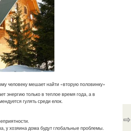
ому человеку мешает найти «вторую половинку»
т энергию только в теплое время года, а в
мендуется гулять среди елок.
⇨
неприятности.
на, у хозяина дома будут глобальные проблемы.