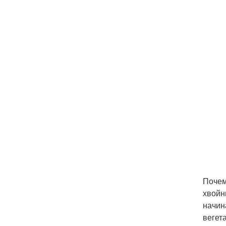
Почем
хвойн
начин
вегет