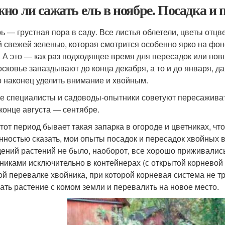
но ли сажать ель в ноябре. Посадка и 
ь — грустная пора в саду. Все листья облетели, цветы отцв
й свежей зеленью, которая смотрится особенно ярко на фоне
. А это — как раз подходящее время для пересадок или нов
сковье запаздывают до конца декабря, а то и до января, да
 наконец уделить внимание и хвойным.
е специалисты и садоводы-опытники советуют пересаживат
 конце августа — сентябре.
этот период бывает такая запарка в огороде и цветниках, что
нностью сказать, мои опыты посадок и пересадок хвойных
ений растений не было, наоборот, все хорошо приживалис
никами исключительно в контейнерах (с открытой корневой с
ой перевалке хвойника, при которой корневая система не т
ать растение с комом земли и перевалить на новое место.