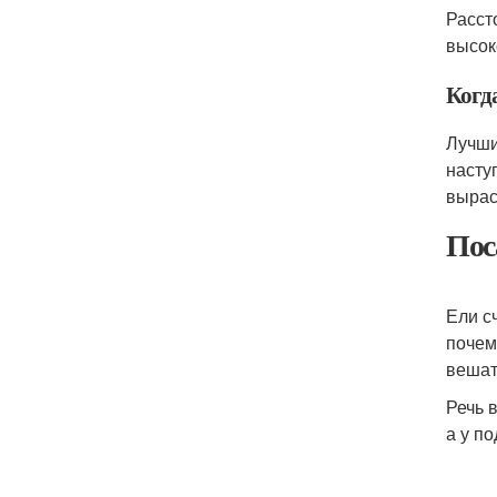
Расст
высок
Когд
Лучши
насту
вырас
Пос
Ели с
почем
вешат
Речь 
а у п