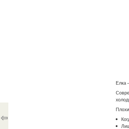
Елка 
Совре
холод
Плохи
⇦
Ког
Лиш