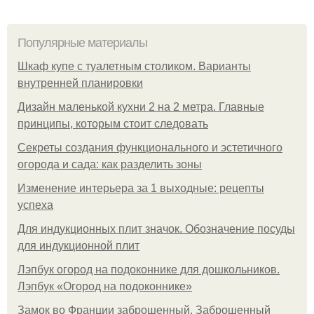
Популярные материалы
Шкаф купе с туалетным столиком. Варианты
внутренней планировки
Дизайн маленькой кухни 2 на 2 метра. Главные
принципы, которым стоит следовать
Секреты создания функционального и эстетичного
огорода и сада: как разделить зоны
Изменение интерьера за 1 выходные: рецепты
успеха
Для индукционных плит значок. Обозначение посуды
для индукционной плит
Лэпбук огород на подоконнике для дошкольников.
Лэпбук «Огород на подоконнике»
Замок во Франции заброшенный. Заброшенный