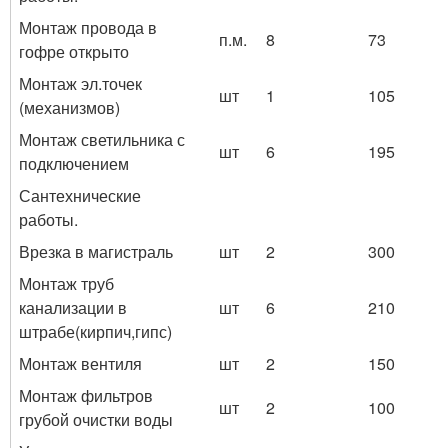
Монтаж провода в
п.м.
8
73
гофре открыто
Монтаж эл.точек
шт
1
105
(механизмов)
Монтаж светильника с
шт
6
195
подключением
Сантехнические
работы.
Врезка в магистраль
шт
2
300
Монтаж труб
канализации в
шт
6
210
штрабе(кирпич,гипс)
Монтаж вентиля
шт
2
150
Монтаж фильтров
шт
2
100
грубой очистки воды