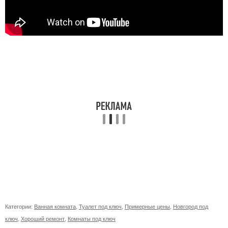
Категории:
Ванная комната
,
Туалет под ключ
,
Примерные цены
,
Новгород под
ключ
,
Хороший ремонт
,
Комнаты под ключ