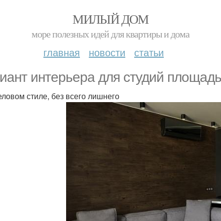
МИЛЫЙ ДОМ
море полезных идей для квартиры и дома
главная
новости
статьи
иант интерьера для студий площадь
деловом стиле, без всего лишнего