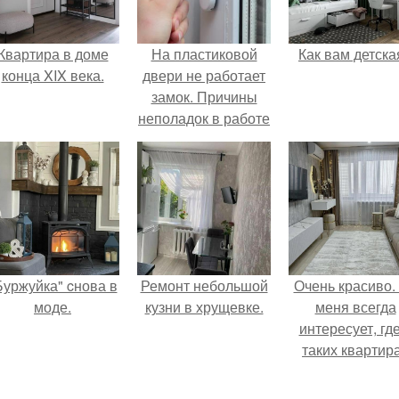
Квартира в доме
На пластиковой
Как вам детска
конца XIX века.
двери не работает
замок. Причины
неполадок в работе
пластиковых
дверей
Буржуйка" cнова в
Ремонт небольшой
Очень красиво.
моде.
кузни в хрущевке.
меня всегда
интересует, где
таких квартир
хранится куч
барахла.