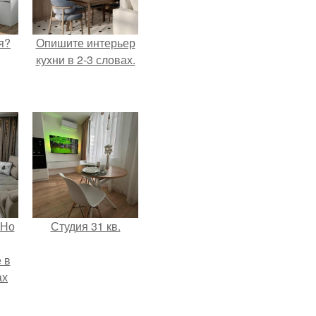
я?
Опишите интерьер
кухни в 2-3 словах.
 Но
Студия 31 кв.
 в
ах
а