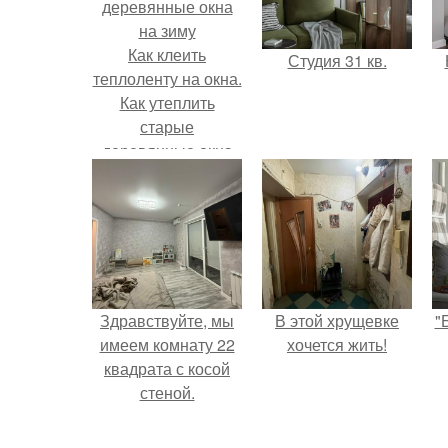
Как клеить
Студия 31 кв.
теплоленту на окна.
Как утеплить
старые
деревянные окна
на зиму
Здравствуйте, мы
В этой хрущевке
"
имеем комнату 22
хочется жить!
квадрата с косой
стеной.