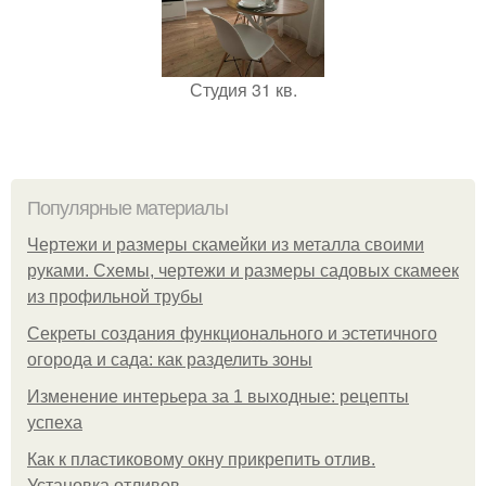
Студия 31 кв.
Популярные материалы
Чертежи и размеры скамейки из металла своими
руками. Схемы, чертежи и размеры садовых скамеек
из профильной трубы
Секреты создания функционального и эстетичного
огорода и сада: как разделить зоны
Изменение интерьера за 1 выходные: рецепты
успеха
Как к пластиковому окну прикрепить отлив.
Установка отливов