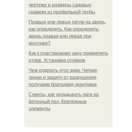
чертежи и размеры садовых
скамеек из профильной трубы
Правые или левые петли на дверь,
как определить. Как определить:
дверь правая или левая при
монтаже?
Как к пластиковому окну прикрепить
отлив. Установка отливов
Чем отделать угол арки. Четкие
линии и защиту от разрушения
получаем благодаря окантовке
Советы, как укладывать лаги на
бетонный пол. Крепёжные
элементы