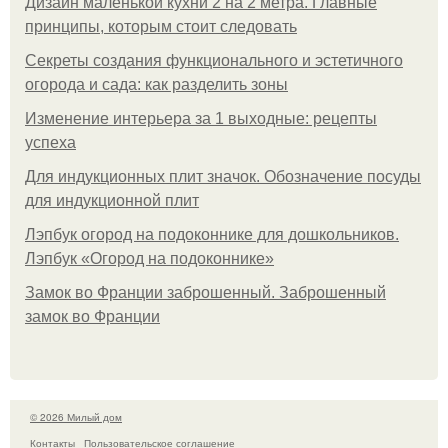
Дизайн маленькой кухни 2 на 2 метра. Главные
принципы, которым стоит следовать
Секреты создания функционального и эстетичного
огорода и сада: как разделить зоны
Изменение интерьера за 1 выходные: рецепты
успеха
Для индукционных плит значок. Обозначение посуды
для индукционной плит
Лэпбук огород на подоконнике для дошкольников.
Лэпбук «Огород на подоконнике»
Замок во Франции заброшенный. Заброшенный
замок во Франции
© 2026 Милый дом
Контакты
Пользовательское соглашение