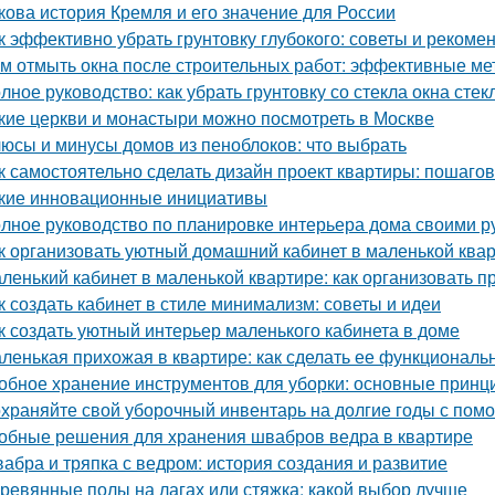
кова история Кремля и его значение для России
к эффективно убрать грунтовку глубокого: советы и рекоме
м отмыть окна после строительных работ: эффективные м
лное руководство: как убрать грунтовку со стекла окна стек
кие церкви и монастыри можно посмотреть в Москве
юсы и минусы домов из пеноблоков: что выбрать
к самостоятельно сделать дизайн проект квартиры: пошаго
кие инновационные инициативы
лное руководство по планировке интерьера дома своими р
к организовать уютный домашний кабинет в маленькой ква
ленький кабинет в маленькой квартире: как организовать 
к создать кабинет в стиле минимализм: советы и идеи
к создать уютный интерьер маленького кабинета в доме
ленькая прихожая в квартире: как сделать ее функциональ
обное хранение инструментов для уборки: основные принц
храняйте свой уборочный инвентарь на долгие годы с пом
обные решения для хранения швабров ведра в квартире
абра и тряпка с ведром: история создания и развитие
ревянные полы на лагах или стяжка: какой выбор лучше