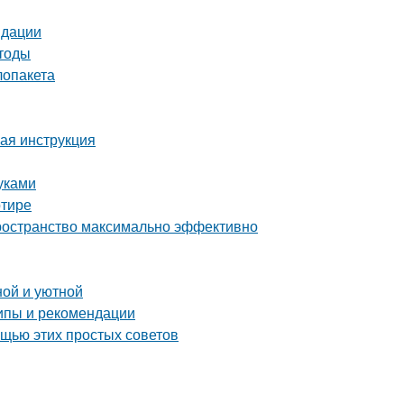
ндации
етоды
лопакета
вая инструкция
уками
ртире
пространство максимально эффективно
ной и уютной
ипы и рекомендации
ощью этих простых советов