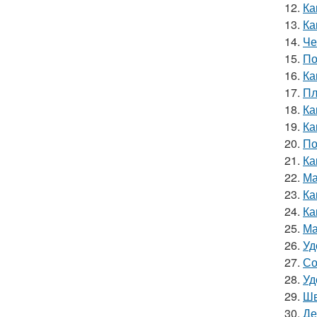
12.
Ка
13.
Ка
14.
Че
15.
По
16.
Ка
17.
Пл
18.
Ка
19.
Ка
20.
По
21.
Ка
22.
Ма
23.
Ка
24.
Ка
25.
Ма
26.
Уд
27.
Со
28.
Уд
29.
Шв
30.
Де