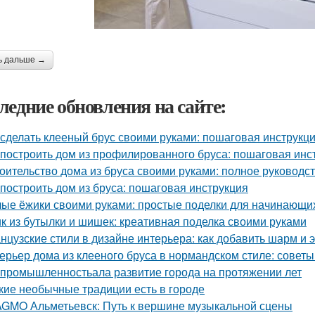
ь дальше →
ледние обновления на сайте:
 сделать клееный брус своими руками: пошаговая инструкц
 построить дом из профилированного бруса: пошаговая инс
оительство дома из бруса своими руками: полное руководс
 построить дом из бруса: пошаговая инструкция
ые ёжики своими руками: простые поделки для начинающи
к из бутылки и шишек: креативная поделка своими руками
нцузские стили в дизайне интерьера: как добавить шарм и 
ерьер дома из клееного бруса в нормандском стиле: совет
 промышленностьала развитие города на протяжении лет
кие необычные традиции есть в городе
GMO Альметьевск: Путь к вершине музыкальной сцены