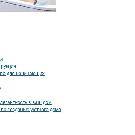
ия
трукция
тво для начинающих
х
элегантность в ваш дом
ы по созданию уютного дома