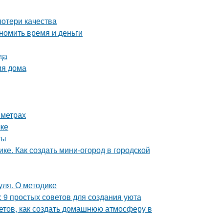
потери качества
номить время и деньги
да
ия дома
 метрах
лке
ты
ке. Как создать мини-огород в городской
уля. О методике
: 9 простых советов для создания уюта
ветов, как создать домашнюю атмосферу в