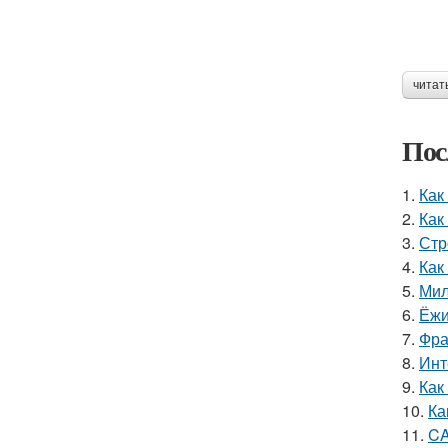
читат
Пос
1.
Как
2.
Как
3.
Стр
4.
Как
5.
Мил
6.
Ёжи
7.
Фра
8.
Инт
9.
Как
10.
Ка
11.
CA