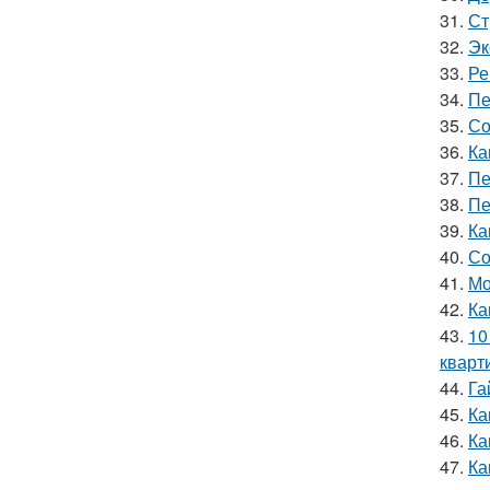
31.
Ст
32.
Эк
33.
Ре
34.
Пе
35.
Со
36.
Ка
37.
Пе
38.
Пе
39.
Ка
40.
Со
41.
Мо
42.
Ка
43.
10
кварт
44.
Га
45.
Ка
46.
Ка
47.
Ка