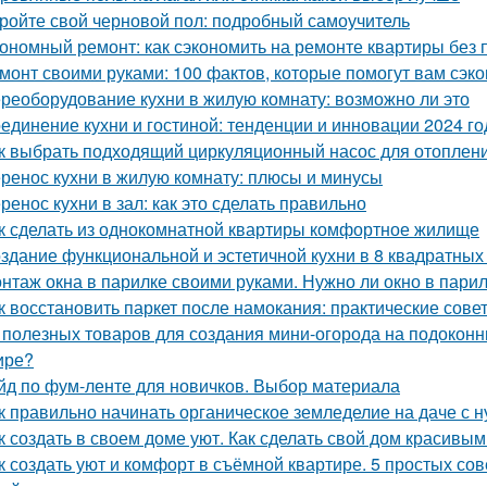
ройте свой черновой пол: подробный самоучитель
ономный ремонт: как сэкономить на ремонте квартиры без 
монт своими руками: 100 фактов, которые помогут вам сэко
реоборудование кухни в жилую комнату: возможно ли это
единение кухни и гостиной: тенденции и инновации 2024 го
к выбрать подходящий циркуляционный насос для отоплен
ренос кухни в жилую комнату: плюсы и минусы
ренос кухни в зал: как это сделать правильно
к сделать из однокомнатной квартиры комфортное жилище
здание функциональной и эстетичной кухни в 8 квадратных
нтаж окна в парилке своими руками. Нужно ли окно в пари
к восстановить паркет после намокания: практические сове
 полезных товаров для создания мини-огорода на подоконни
ире?
йд по фум-ленте для новичков. Выбор материала
к правильно начинать органическое земледелие на даче с н
к создать в своем доме уют. Как сделать свой дом красивым
к создать уют и комфорт в съёмной квартире. 5 простых со