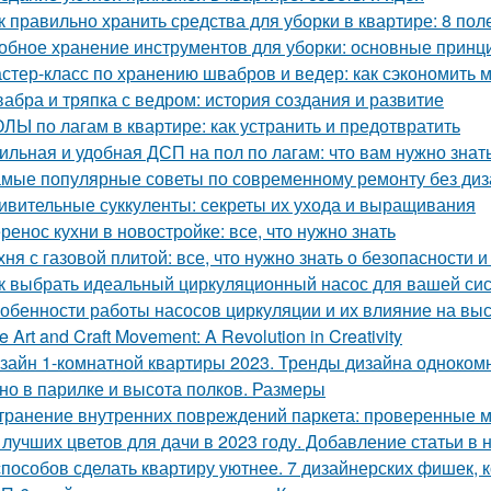
к правильно хранить средства для уборки в квартире: 8 пол
обное хранение инструментов для уборки: основные принц
стер-класс по хранению швабров и ведер: как сэкономить м
абра и тряпка с ведром: история создания и развитие
ЛЫ по лагам в квартире: как устранить и предотвратить
ильная и удобная ДСП на пол по лагам: что вам нужно знат
мые популярные советы по современному ремонту без ди
ивительные суккуленты: секреты их ухода и выращивания
ренос кухни в новостройке: все, что нужно знать
хня с газовой плитой: все, что нужно знать о безопасности
к выбрать идеальный циркуляционный насос для вашей си
обенности работы насосов циркуляции и их влияние на вы
e Art and Craft Movement: A Revolution in Creativity
зайн 1-комнатной квартиры 2023. Тренды дизайна одноком
но в парилке и высота полков. Размеры
транение внутренних повреждений паркета: проверенные м
 лучших цветов для дачи в 2023 году. Добавление статьи в
способов сделать квартиру уютнее. 7 дизайнерских фишек, к