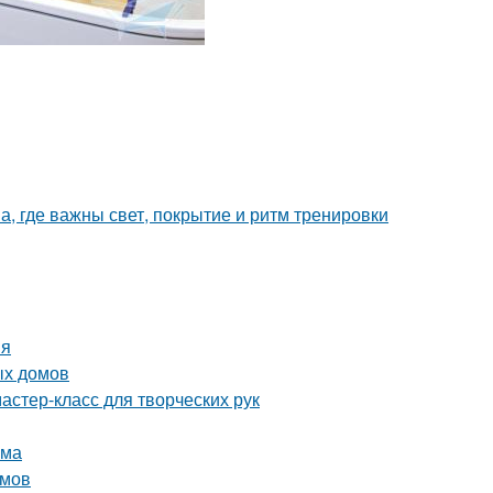
а, где важны свет, покрытие и ритм тренировки
ия
ых домов
астер-класс для творческих рук
ома
омов