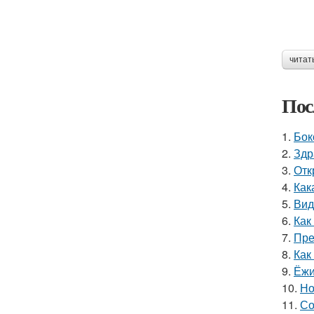
читат
Пос
1.
Бок
2.
Здр
3.
Отк
4.
Как
5.
Вид
6.
Как
7.
Пре
8.
Как
9.
Ёжи
10.
Но
11.
Со