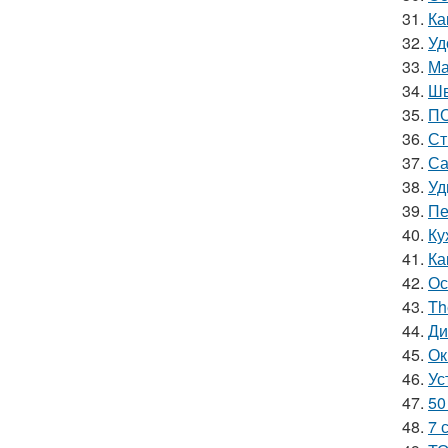
31.
Ка
32.
Уд
33.
Ма
34.
Шв
35.
ПО
36.
Ст
37.
Са
38.
Уд
39.
Пе
40.
Ку
41.
Ка
42.
Ос
43.
Th
44.
Ди
45.
Ок
46.
Ус
47.
50
48.
7 