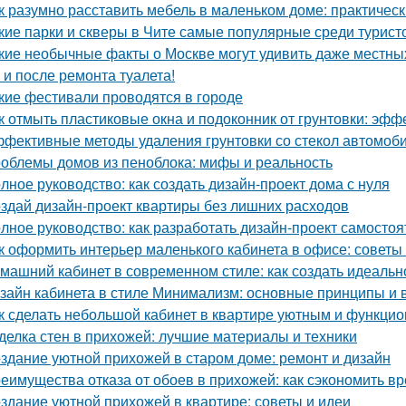
к разумно расставить мебель в маленьком доме: практичес
кие парки и скверы в Чите самые популярные среди турист
кие необычные факты о Москве могут удивить даже местны
 и после ремонта туалета!
кие фестивали проводятся в городе
к отмыть пластиковые окна и подоконник от грунтовки: эф
фективные методы удаления грунтовки со стекол автомоб
облемы домов из пеноблока: мифы и реальность
лное руководство: как создать дизайн-проект дома с нуля
здай дизайн-проект квартиры без лишних расходов
лное руководство: как разработать дизайн-проект самостоя
к оформить интерьер маленького кабинета в офисе: советы
машний кабинет в современном стиле: как создать идеальн
зайн кабинета в стиле Минимализм: основные принципы и
к сделать небольшой кабинет в квартире уютным и функци
делка стен в прихожей: лучшие материалы и техники
здание уютной прихожей в старом доме: ремонт и дизайн
еимущества отказа от обоев в прихожей: как сэкономить вр
здание уютной прихожей в квартире: советы и идеи