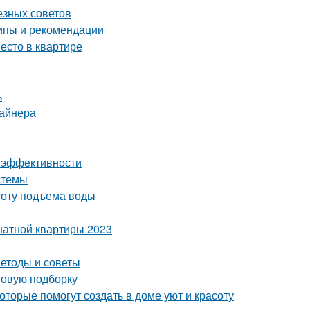
езных советов
ипы и рекомендации
есто в квартире
ь
зайнера
 и эффективности
стемы
соту подъема воды
натной квартиры 2023
етоды и советы
 новую подборку
оторые помогут создать в доме уют и красоту