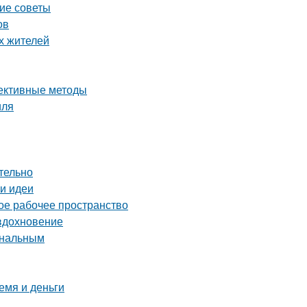
кие советы
ов
х жителей
фективные методы
иля
тельно
 и идеи
ое рабочее пространство
 вдохновение
ональным
емя и деньги