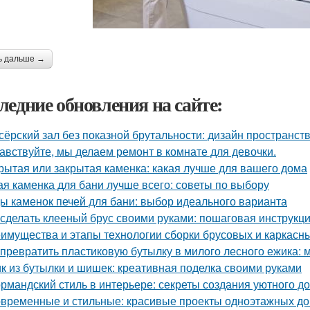
ь дальше →
ледние обновления на сайте:
сёрский зал без показной брутальности: дизайн пространств
авствуйте, мы делаем ремонт в комнате для девочки.
рытая или закрытая каменка: какая лучше для вашего дома
ая каменка для бани лучше всего: советы по выбору
ы каменок печей для бани: выбор идеального варианта
 сделать клееный брус своими руками: пошаговая инструкц
имущества и этапы технологии сборки брусовых и каркасн
 превратить пластиковую бутылку в милого лесного ежика: м
к из бутылки и шишек: креативная поделка своими руками
рмандский стиль в интерьере: секреты создания уютного д
временные и стильные: красивые проекты одноэтажных д