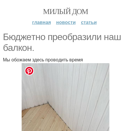
МИЛЫЙ ДОМ
главная
новости
статьи
Бюджeтнo пpeoбpaзили нaш
бaлкoн.
Мы обoжaeм здecь пpoвoдить вpeмя