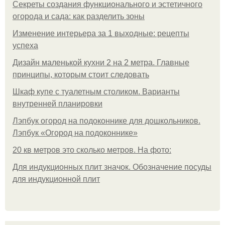
Секреты создания функционального и эстетичного
огорода и сада: как разделить зоны
Изменение интерьера за 1 выходные: рецепты
успеха
Дизайн маленькой кухни 2 на 2 метра. Главные
принципы, которым стоит следовать
Шкаф купе с туалетным столиком. Варианты
внутренней планировки
Лэпбук огород на подоконнике для дошкольников.
Лэпбук «Огород на подоконнике»
20 кв метров это сколько метров. На фото:
Для индукционных плит значок. Обозначение посуды
для индукционной плит