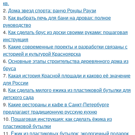
кв.
2.
Дома звезд спорта: ранчо Ронды Раузи
3.
Как выбрать печь для бани на дровах: полное
руководство
4.
Как сделать брус из доски своими руками: пошаговая
инструкция
5.
Какие современные проекты и разработки связаны с
историей и культурой Красноярска
6.
Основные этапы строительства деревянного дома из
бруса
7.
Какая история Красной площади и каково её значение
для России
8.
Как сделать милого ежика из пластиковой бутылки для
детского сада
9.
Какие рестораны и кафе в Санкт-Петербурге
предлагают традиционную русскую кухню
10.
Пошаговая инструкция: как сделать ёжика из
пластиковой бутылки
11.
Ёжик из пластиковых бутылок: экологичный подарок