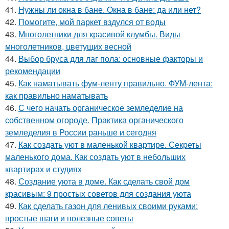
41.
Нужны ли окна в бане. Окна в бане: да или нет?
42.
Помогите, мой паркет вздулся от воды
43.
Многолетники для красивой клумбы. Виды
многолетников, цветущих весной
44.
Выбор бруса для лаг пола: основные факторы и
рекомендации
45.
Как наматывать фум-ленту правильно. ФУМ-лента:
как правильно наматывать
46.
С чего начать органическое земледелие на
собственном огороде. Практика органического
земледелия в России раньше и сегодня
47.
Как создать уют в маленькой квартире. Секреты
маленького дома. Как создать уют в небольших
квартирах и студиях
48.
Создание уюта в доме. Как сделать свой дом
красивым: 9 простых советов для создания уюта
49.
Как сделать газон для ленивых своими руками:
простые шаги и полезные советы