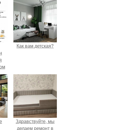
Как вам детская?
н
я
дом
е
Здравствуйте, мы
делаем ремонт в