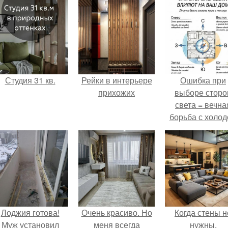
Студия 31 кв.
Рейки в интерьере
Ошибка при
прихожих
выборе сторо
света = вечна
борьба с холо
или светом.
Лоджия готова!
Очень красиво. Но
Когда стены н
Муж установил
меня всегда
нужны.