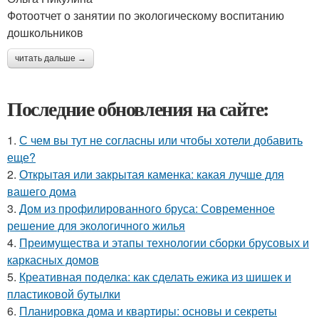
Фотоотчет о занятии по экологическому воспитанию
дошкольников
читать дальше →
Последние обновления на сайте:
1.
С чем вы тут не согласны или чтобы хотели добавить
еще?
2.
Открытая или закрытая каменка: какая лучше для
вашего дома
3.
Дом из профилированного бруса: Современное
решение для экологичного жилья
4.
Преимущества и этапы технологии сборки брусовых и
каркасных домов
5.
Креативная поделка: как сделать ежика из шишек и
пластиковой бутылки
6.
Планировка дома и квартиры: основы и секреты