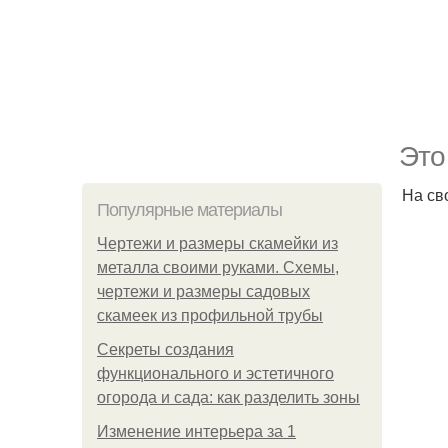
Это
На св
Популярные материалы
Чертежи и размеры скамейки из
металла своими руками. Схемы,
чертежи и размеры садовых
скамеек из профильной трубы
Секреты создания
функционального и эстетичного
огорода и сада: как разделить зоны
Изменение интерьера за 1