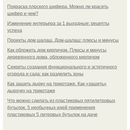
Покраска плоского шифера. Можно ли красить
шифер и чем?
Изменение интерьера за 1 выходные: рецепты
успеха
Проекты дом шалаш. Дом-шалаш: плюсы и минусы
Как обложить дом кирпичом. Плюсы и минусы
деревянного дома, обложенного кирпичом
Секреты создания функционального и эстетичного
огорода и сада: как разделить зоны
Как зашить дырку на трикотаже. Как «зашить»
дырочку на трикотаже
Что можно сделать из пластиковых пятилитровых
бутылок. 5 необычных идей применения
пластиковых 5 литровых бутылок на даче