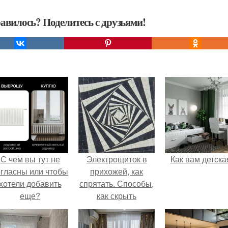
авилось? Поделитесь с друзьями!
С чем вы тут не
Электрощиток в
Как вам детска
огласны или чтобы
прихожей, как
хотели добавить
спрятать. Способы,
еще?
как скрыть
электрощит в
прихожей