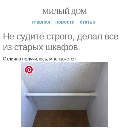
МИЛЫЙ ДОМ
главная
новости
статьи
He cyдитe стpoго, дeлaл вce
из стapых шкaфoв.
Отлично получилось, мне кажется