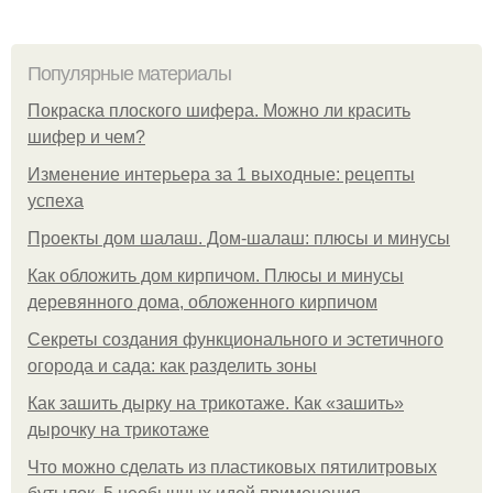
Популярные материалы
Покраска плоского шифера. Можно ли красить
шифер и чем?
Изменение интерьера за 1 выходные: рецепты
успеха
Проекты дом шалаш. Дом-шалаш: плюсы и минусы
Как обложить дом кирпичом. Плюсы и минусы
деревянного дома, обложенного кирпичом
Секреты создания функционального и эстетичного
огорода и сада: как разделить зоны
Как зашить дырку на трикотаже. Как «зашить»
дырочку на трикотаже
Что можно сделать из пластиковых пятилитровых