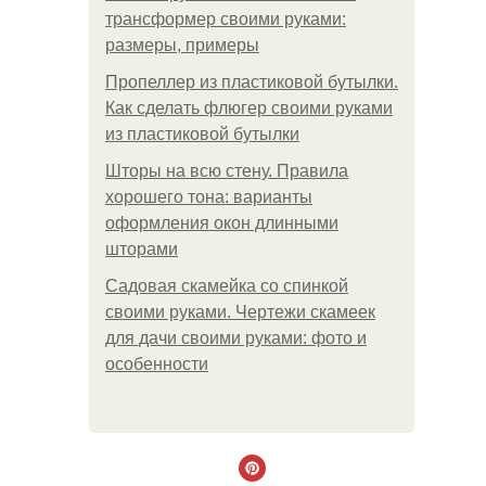
трансформер своими руками:
размеры, примеры
Пропеллер из пластиковой бутылки.
Как сделать флюгер своими руками
из пластиковой бутылки
Шторы на всю стену. Правила
хорошего тона: варианты
оформления окон длинными
шторами
Садовая скамейка со спинкой
своими руками. Чертежи скамеек
для дачи своими руками: фото и
особенности