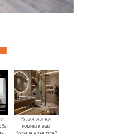
не
Какая ванная
тобы
комната вам
ть
больше нравится?