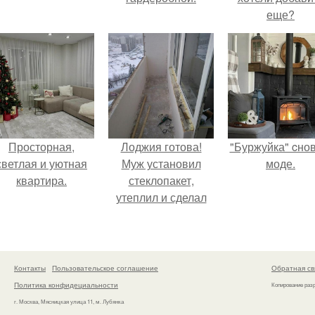
еще?
Просторная,
Лоджия готова!
"Буржуйка" cнов
светлая и уютная
Муж установил
моде.
квартира.
стеклопакет,
утеплил и сделал
теплый пол для
комфорта.
Контакты
Пользовательское соглашение
Обратная св
Политика конфидециальности
Копирование раз
г. Москва, Мясницкая улица 11, м. Лубянка