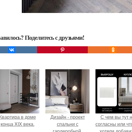
авилось? Поделитесь с друзьями!
Квартира в доме
Дизайн - проект
С чем вы тут 
конца XIX века.
спальни с
согласны или ч
гардеробной.
хотели добави