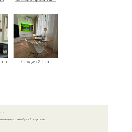
а в
Студия 31 кв.
язь
решено при указании обратной гиперссылки.