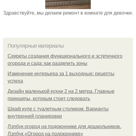
Здравствуйте, мы делаем ремонт в комнате для девочки.
Популярные материалы
Секреты создания функционального и эстетичного
огорода и сада: как разделить зоны
Изменение интерьера за 1 выходные: рецепты
успеха
Дизайн маленькой кухни 2 на 2 метра. Главные
принципы, которым стоит следовать
Шкаф купе с туалетным столиком. Варианты
внутренней планировки
Лэпбук огород на подоконнике для дошкольников.
Лэпбук «Огород на подоконнике»