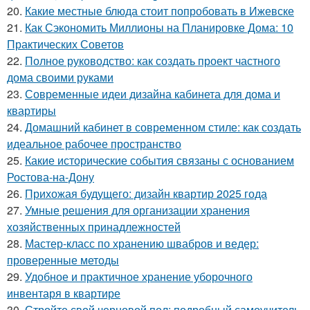
20.
Какие местные блюда стоит попробовать в Ижевске
21.
Как Сэкономить Миллионы на Планировке Дома: 10
Практических Советов
22.
Полное руководство: как создать проект частного
дома своими руками
23.
Современные идеи дизайна кабинета для дома и
квартиры
24.
Домашний кабинет в современном стиле: как создать
идеальное рабочее пространство
25.
Какие исторические события связаны с основанием
Ростова-на-Дону
26.
Прихожая будущего: дизайн квартир 2025 года
27.
Умные решения для организации хранения
хозяйственных принадлежностей
28.
Мастер-класс по хранению швабров и ведер:
проверенные методы
29.
Удобное и практичное хранение уборочного
инвентаря в квартире
30.
Стройте свой черновой пол: подробный самоучитель