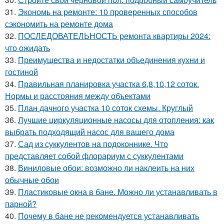
31.
Экономь на ремонте: 10 проверенных способов
сэкономить на ремонте дома
32.
ПОСЛЕДОВАТЕЛЬНОСТЬ ремонта квартиры 2024:
что ожидать
33.
Преимущества и недостатки объединения кухни и
гостиной
34.
Правильная планировка участка 6,8,10,12 соток.
Нормы и расстояния между объектами
35.
План дачного участка 10 соток схемы. Круглый
36.
Лучшие циркуляционные насосы для отопления: как
выбрать подходящий насос для вашего дома
37.
Сад из суккулентов на подоконнике. Что
представляет собой флорариум с суккулентами
38.
Виниловые обои: возможно ли наклеить на них
обычные обои
39.
Пластиковые окна в бане. Можно ли устанавливать в
парной?
40.
Почему в бане не рекомендуется устанавливать