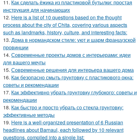
11.
Как сделать ёжика из пластиковой бутылки: простая
инструкция для начинающих
12.
Here is a list of 10 questions based on the thought
process about the city of Chita, covering various aspects
such as landmarks, history, culture, and interesting facts:
13.
Дома в нормандском стиле: уют и шарм французской
провинции
14.
Современные проекты домов с интерьерами: идеи
для вашего мечты
15.
Современные решения для интерьера вашего дома
16.
Как безопасно смыть грунтовку с пластикового окна:
советы и рекомендации
17.
Как эффективно убрать грунтовку глубокого: советы и
рекомендации
18.
Как быстро и просто убрать со стекла грунтовку:
эффективные методы
19.
Here is a well-organized presentation of 6 Russian
headlines about Barnaul, each followed by 10 relevant
questions, compiled into a single list: