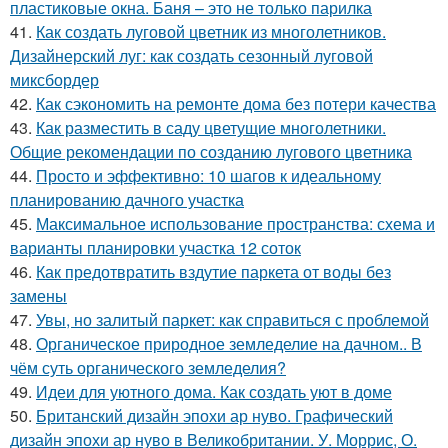
пластиковые окна. Баня – это не только парилка
41.
Как создать луговой цветник из многолетников.
Дизайнерский луг: как создать сезонный луговой
миксбордер
42.
Как сэкономить на ремонте дома без потери качества
43.
Как разместить в саду цветущие многолетники.
Общие рекомендации по созданию лугового цветника
44.
Просто и эффективно: 10 шагов к идеальному
планированию дачного участка
45.
Максимальное использование пространства: схема и
варианты планировки участка 12 соток
46.
Как предотвратить вздутие паркета от воды без
замены
47.
Увы, но залитый паркет: как справиться с проблемой
48.
Органическое природное земледелие на дачном.. В
чём суть органического земледелия?
49.
Идеи для уютного дома. Как создать уют в доме
50.
Британский дизайн эпохи ар нуво. Графический
дизайн эпохи ар нуво в Великобритании. У. Моррис, О.