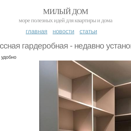
МИЛЫЙ ДОМ
море полезных идей для квартиры и дома
главная
новости
статьи
ccнaя гapдepoбнaя - нeдaвнo ycтaнo
 удобно