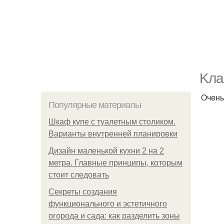
Kлa
Oчeнь
Популярные материалы
Шкаф купе с туалетным столиком.
Варианты внутренней планировки
Дизайн маленькой кухни 2 на 2
метра. Главные принципы, которым
стоит следовать
Секреты создания
функционального и эстетичного
огорода и сада: как разделить зоны