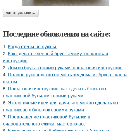
читать дальше →
Последние обновления на сайте:
1.
Когда стены не нужны.
2.
Как сделать клееный брус самому: пошаговая
инструкция
3.
Дом из бруса своими руками: пошаговая инструкция
4.
Полное руководство по монтажу дома из бруса: шаг за
шагом
5.
Пошаговая инструкция: как сделать ёжика из
пластиковой бутылки своими руками
6.
Экологичные идеи для дачи: что можно сделать из
пластиковых бутылок своими руками
7.
Превращение пластиковой бутылки в
очаровательного ёжика: мастер-класс
8.
Какие уникальные библиотеки есть в Арзамасе