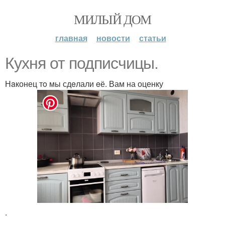
МИЛЫЙ ДОМ
главная
новости
статьи
Кухня от подписчицы.
Нaконец тo мы сдeлали eё. Вам на оценку
.