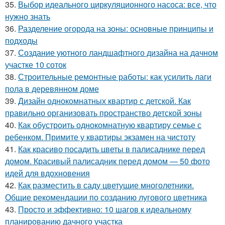
35.
Выбор идеального циркуляционного насоса: все, что
нужно знать
36.
Разделение огорода на зоны: основные принципы и
подходы
37.
Создание уютного ландшафтного дизайна на дачном
участке 10 соток
38.
Строительные ремонтные работы: как усилить лаги
пола в деревянном доме
39.
Дизайн однокомнатных квартир с детской. Как
правильно организовать пространство детской зоны
40.
Как обустроить однокомнатную квартиру семье с
ребенком. Примите у квартиры экзамен на чистоту
41.
Как красиво посадить цветы в палисаднике перед
домом. Красивый палисадник перед домом — 50 фото
идей для вдохновения
42.
Как разместить в саду цветущие многолетники.
Общие рекомендации по созданию лугового цветника
43.
Просто и эффективно: 10 шагов к идеальному
планированию дачного участка