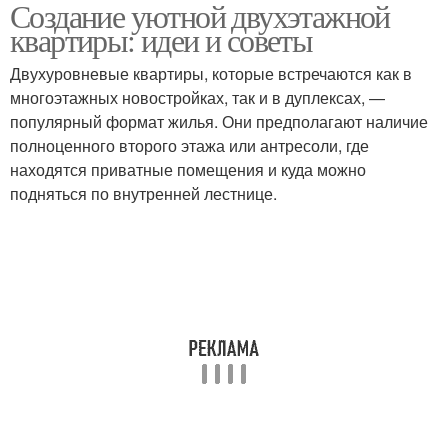
Создание уютной двухэтажной
Помещения в квартире
Квартира по сравнению
квартиры: идеи и советы
Двухуровневые квартиры, которые встречаются как в
многоэтажных новостройках, так и в дуплексах, —
Мебели в двухэтажной
популярный формат жилья. Они предполагают наличие
Двухэтажные квартиры
квартире
полноценного второго этажа или антресоли, где
находятся приватные помещения и куда можно
подняться по внутренней лестнице.