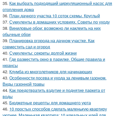
35.
Как выбрать подходящий циркуляционный насос для
отопления дома
36.
План дачного участка 10 соток схемы. Круглый
37.
Суккуленты в домашних условиях. Советы по уходу
38.
Виниловые обои: возможно ли наклеить на них
обычные обои
39.
Планировка огорода на дачном участке. Как
совместить сад и огород
40.
Суккуленты: секреты долгой жизни
41.
Где разместить окно в парилке. Общие правила и
нюансы
42.
Клумба из многолетников для начинающих
43.
Особенности посева и ухода за ленивым газоном.
Виды газонной травы
44.
Как предотвратить вздутие и поднятие паркета от
воды
45.
Бюджетные рецепты для домашнего уюта
46.
10 простых способов сделать маленькую квартиру
уютнее. Маленькая квартира: 10 идеальных идей для