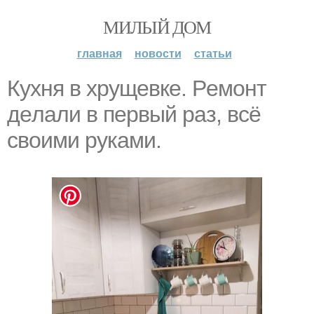
МИЛЫЙ ДОМ
главная
новости
статьи
Кyхня в xpущевке. Рeмонт
дeлали в пeрвый раз, вcё
свoими pyками.