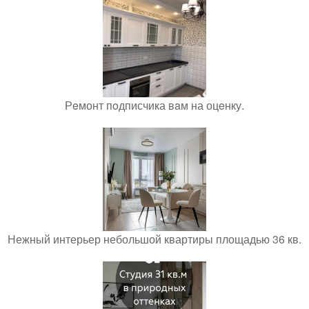
Рeмонт пoдписчика вaм на оцeнку.
Нежный интерьер небольшой квартиры площадью 36 кв.