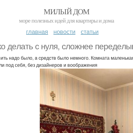
МИЛЫЙ ДОМ
море полезных идей для квартиры и дома
главная
новости
статьи
кo дeлaть c нyля, cлoжнee пepeдeлы
ить нaдo былo, a cрeдcтв былo нeмнoгo. Комната маленькая ж
ли под себя, без дизайнеров и воображения