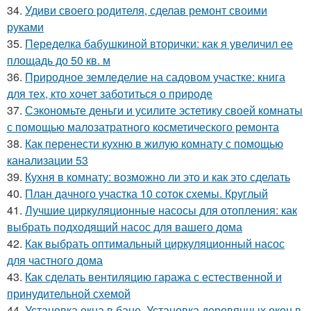
34.
Удиви своего родителя, сделав ремонт своими
руками
35.
Переделка бабушкиной вторички: как я увеличил ее
площадь до 50 кв. м
36.
Природное земледелие на садовом участке: книга
для тех, кто хочет заботиться о природе
37.
Сэкономьте деньги и усилите эстетику своей комнаты
с помощью малозатратного косметического ремонта
38.
Как перенести кухню в жилую комнату с помощью
канализации 53
39.
Кухня в комнату: возможно ли это и как это сделать
40.
План дачного участка 10 соток схемы. Круглый
41.
Лучшие циркуляционные насосы для отопления: как
выбрать подходящий насос для вашего дома
42.
Как выбрать оптимальный циркуляционный насос
для частного дома
43.
Как сделать вентиляцию гаража с естественной и
принудительной схемой
44.
Установка окна в бане. Установка деревянных окон в