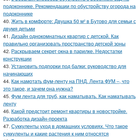
подоконнике. Рекомендации по обустройству огорода на
подоконнике
40.
Жить в комфорте: Двушка 50 м² в Бутово для семьи с
двумя детьми
41.
Дизайн однокомнатных квартир с детской. Как
правильно организовать пространство детской зоны
42.
Раскрываем секрет окна в парилке. Недостатки
конструкции
43.
Установить подпорки под балки: руководство для
начинающих
44.
Как намотать фум-ленту на ПНД. Лента ФУМ –, что
это такое, и зачем она нужна?
45.
Фум лента для труб, как наматывать. Как наматывать
ленту
46.
Какой предстоит ремонт квартиры в новостройке.
Разработка дизайн-проекта
47.
Суккуленты уход в домашних условиях. Что такое
суккуленты и какие растения к ним относятся