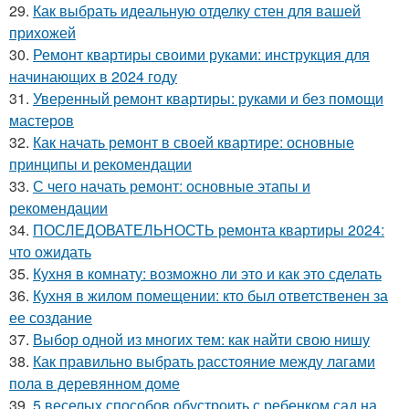
29.
Как выбрать идеальную отделку стен для вашей
прихожей
30.
Ремонт квартиры своими руками: инструкция для
начинающих в 2024 году
31.
Уверенный ремонт квартиры: руками и без помощи
мастеров
32.
Как начать ремонт в своей квартире: основные
принципы и рекомендации
33.
С чего начать ремонт: основные этапы и
рекомендации
34.
ПОСЛЕДОВАТЕЛЬНОСТЬ ремонта квартиры 2024:
что ожидать
35.
Кухня в комнату: возможно ли это и как это сделать
36.
Кухня в жилом помещении: кто был ответственен за
ее создание
37.
Выбор одной из многих тем: как найти свою нишу
38.
Как правильно выбрать расстояние между лагами
пола в деревянном доме
39.
5 веселых способов обустроить с ребенком сад на