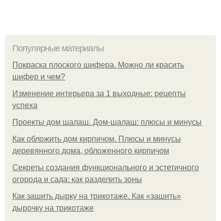
Популярные материалы
Покраска плоского шифера. Можно ли красить
шифер и чем?
Изменение интерьера за 1 выходные: рецепты
успеха
Проекты дом шалаш. Дом-шалаш: плюсы и минусы
Как обложить дом кирпичом. Плюсы и минусы
деревянного дома, обложенного кирпичом
Секреты создания функционального и эстетичного
огорода и сада: как разделить зоны
Как зашить дырку на трикотаже. Как «зашить»
дырочку на трикотаже